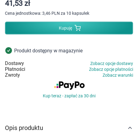
Dziecko
41,53 zł
Cena jednostkowa:
3,46 PLN za 10 kapsułek
Higiena
Kupuję
Kosmetyki
Mężczyzna
Produkt dostępny w magazynie
Dostawy
Zobacz opcje dostawy
Zdrowy styl życia
Płatności
Zobacz opcje płatności
Zwroty
Zobacz warunki
Zabawki
Kup teraz - zapłać za 30 dni
Sprzęt medyczny
Motoryzacja
Opis produktu
Grupy produktowe