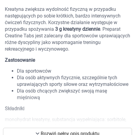
Marki
Kreatyna zwiększa wydolność fizyczną w przypadku
następujących po sobie krótkich, bardzo intensywnych
ćwiczeń fizycznych. Korzystne działanie występuje w
przypadku spożywania
3 g kreatyny dziennie
. Preparat
Creatine Tabs jest zalecany dla sportowców uprawiających
różne dyscypliny jako wspomaganie treningu
rekreacyjnego i wyczynowego.
Zastosowanie
Dla sportowców
Dla osób aktywnych fizycznie, szczególnie tych
uprawiających sporty siłowe oraz wytrzymałościowe
Dla osób chcących zwiększyć swoją masę
mięśniową
Składniki
Korzystamy z plików cookies w celu
monohydrat kreatyny, substancja wypełniająca: sorbitole,
substancja przeciwzbrylająca: sole magnezowe kwasów
dostosowania zawartości serwisu do Twoich
tłuszczowych, aromat, regulator kwasowości: kwas
preferencji. Więcej informacji znajdziesz w
Rozwiń pełny opis produktu