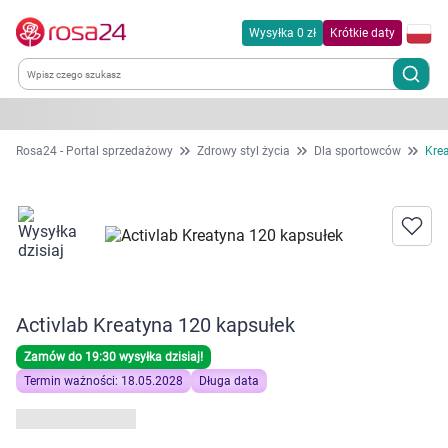
Wysyłka 0 zł
Krótkie daty
Kategorie
Rosa24 - Portal sprzedażowy
Zdrowy styl życia
Dla sportowców
Kre
Chemia gospodarcza
Dla zwierząt
Dom i ogród
Activlab Kreatyna 120 kapsułek
Zdrowie
Zamów do 19:30 wysyłka dzisiaj!
Termin ważności: 18.05.2028
Długa data
Kobieta w ciąży i mama