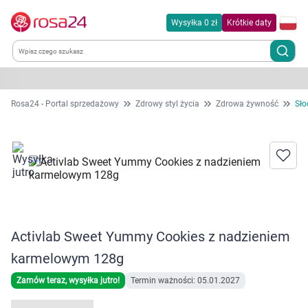
Wysyłka 0 zł
Krótkie daty
Kategorie
Rosa24 - Portal sprzedażowy
Zdrowy styl życia
Zdrowa żywność
Sło
Chemia gospodarcza
Dla zwierząt
Dom i ogród
Activlab Sweet Yummy Cookies z nadzieniem
Zdrowie
karmelowym 128g
Kobieta w ciąży i mama
Zamów teraz, wysyłka jutro!
Termin ważności: 05.01.2027