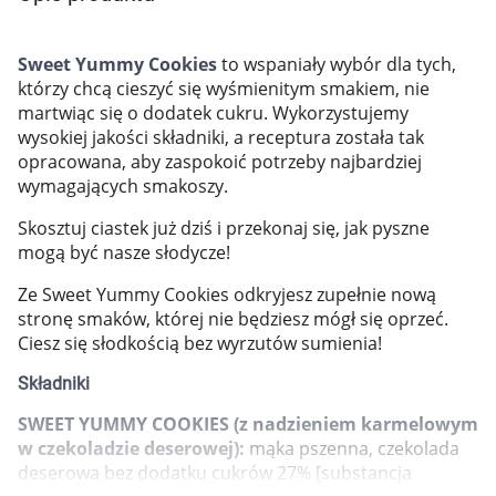
Marki
Sweet Yummy Cookies
to wspaniały wybór dla tych,
którzy chcą cieszyć się wyśmienitym smakiem, nie
martwiąc się o dodatek cukru. Wykorzystujemy
wysokiej jakości składniki, a receptura została tak
opracowana, aby zaspokoić potrzeby najbardziej
wymagających smakoszy.
Skosztuj ciastek już dziś i przekonaj się, jak pyszne
mogą być nasze słodycze!
Ze Sweet Yummy Cookies odkryjesz zupełnie nową
stronę smaków, której nie będziesz mógł się oprzeć.
Ciesz się słodkością bez wyrzutów sumienia!
Składniki
SWEET YUMMY COOKIES (z nadzieniem karmelowym
w czekoladzie deserowej):
mąka pszenna, czekolada
Korzystamy z plików cookies w celu
deserowa bez dodatku cukrów 27% [substancja
dostosowania zawartości serwisu do Twoich