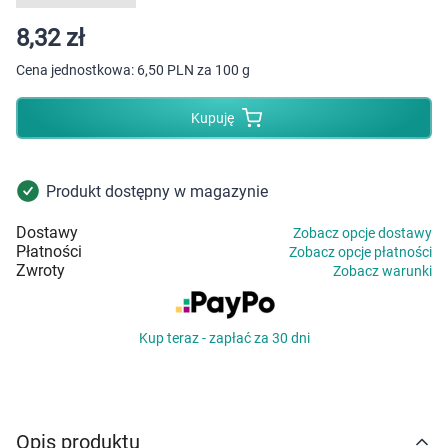
Dziecko
8,32 zł
Higiena
Cena jednostkowa:
6,50 PLN za 100 g
Kosmetyki
Kupuję
Mężczyzna
Produkt dostępny w magazynie
Zdrowy styl życia
Dostawy
Zobacz opcje dostawy
Płatności
Zobacz opcje płatności
Zabawki
Zwroty
Zobacz warunki
Sprzęt medyczny
Kup teraz - zapłać za 30 dni
Motoryzacja
Grupy produktowe
Opis produktu