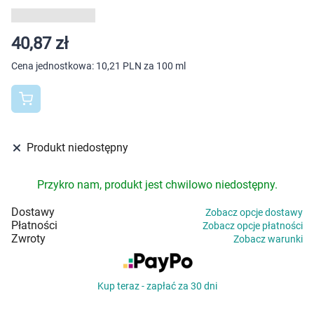
Dziecko
Higiena
40,87 zł
Cena jednostkowa:
10,21 PLN za 100 ml
Kosmetyki
Mężczyzna
Zdrowy styl życia
Produkt niedostępny
Zabawki
Przykro nam, produkt jest chwilowo niedostępny.
Dostawy
Zobacz opcje dostawy
Sprzęt medyczny
Płatności
Zobacz opcje płatności
Zwroty
Zobacz warunki
Motoryzacja
Kup teraz - zapłać za 30 dni
Grupy produktowe