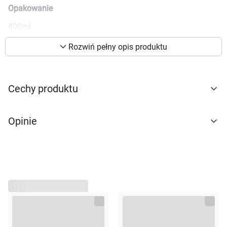
Opakowanie
dostosowania zawartości serwisu do Twoich
preferencji. Więcej informacji znajdziesz w
400ml
naszej
polityce prywatności
. Możesz określić
warunki przechowywania lub dostępu do
Rozwiń pełny opis produktu
cookies poprzez kliknięcie przycisku
"Ustawienia" lub możesz zaakceptować
ustawienia wszystkich cookies klikając
Cechy produktu
AKCEPTUJĘ WSZYSTKIE
Opinie
AKCEPTUJĘ WSZYSTKIE
Ustawienia