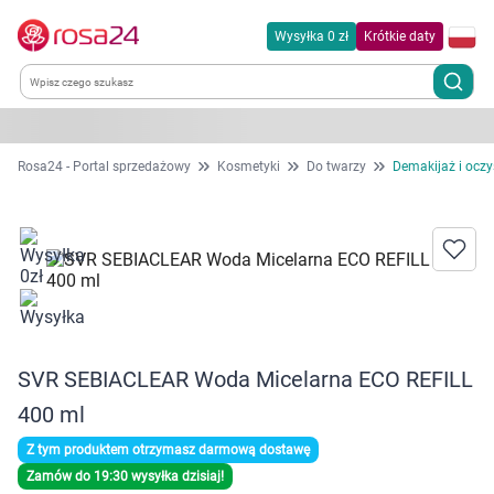
Wysyłka 0 zł
Krótkie daty
Kategorie
Rosa24 - Portal sprzedażowy
Kosmetyki
Do twarzy
Demakijaż i oczy
Chemia gospodarcza
Dla zwierząt
Dom i ogród
SVR SEBIACLEAR Woda Micelarna ECO REFILL
Zdrowie
400 ml
Kobieta w ciąży i mama
Z tym produktem otrzymasz darmową dostawę
Zamów do 19:30 wysyłka dzisiaj!