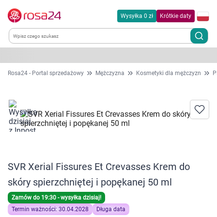
Wysyłka 0 zł
Krótkie daty
Kategorie
Rosa24 - Portal sprzedażowy
Mężczyzna
Kosmetyki dla mężczyzn
P
Chemia gospodarcza
Dla zwierząt
Dom i ogród
SVR Xerial Fissures Et Crevasses Krem do
Zdrowie
skóry spierzchniętej i popękanej 50 ml
Kobieta w ciąży i mama
Zamów do 19:30 - wysyłka dzisiaj!
Termin ważności: 30.04.2028
Długa data