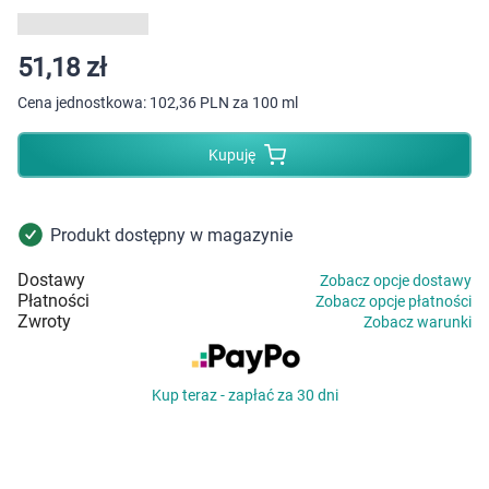
Dziecko
Higiena
51,18 zł
Cena jednostkowa:
102,36 PLN za 100 ml
Kosmetyki
Kupuję
Mężczyzna
Zdrowy styl życia
Produkt dostępny w magazynie
Dostawy
Zobacz opcje dostawy
Zabawki
Płatności
Zobacz opcje płatności
Zwroty
Zobacz warunki
Sprzęt medyczny
Kup teraz - zapłać za 30 dni
Motoryzacja
Grupy produktowe