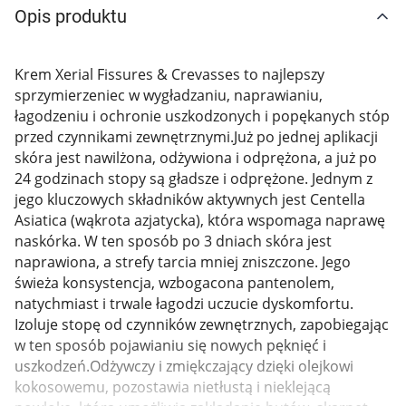
Opis produktu
Marki
Krem Xerial Fissures & Crevasses to najlepszy
sprzymierzeniec w wygładzaniu, naprawianiu,
łagodzeniu i ochronie uszkodzonych i popękanych stóp
przed czynnikami zewnętrznymi.Już po jednej aplikacji
skóra jest nawilżona, odżywiona i odprężona, a już po
24 godzinach stopy są gładsze i odprężone. Jednym z
jego kluczowych składników aktywnych jest Centella
Asiatica (wąkrota azjatycka), która wspomaga naprawę
naskórka. W ten sposób po 3 dniach skóra jest
naprawiona, a strefy tarcia mniej zniszczone. Jego
świeża konsystencja, wzbogacona pantenolem,
natychmiast i trwale łagodzi uczucie dyskomfortu.
Izoluje stopę od czynników zewnętrznych, zapobiegając
w ten sposób pojawianiu się nowych pęknięć i
uszkodzeń.Odżywczy i zmiękczający dzięki olejkowi
Korzystamy z plików cookies w celu
kokosowemu, pozostawia nietłustą i nieklejącą
dostosowania zawartości serwisu do Twoich