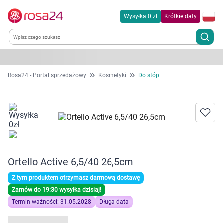
Wysyłka 0 zł
Krótkie daty
Kategorie
Rosa24 - Portal sprzedażowy
Kosmetyki
Do stóp
Chemia gospodarcza
Dla zwierząt
Dom i ogród
Ortello Active 6,5/40 26,5cm
Zdrowie
Z tym produktem otrzymasz darmową dostawę
Zamów do 19:30 wysyłka dzisiaj!
Kobieta w ciąży i mama
Termin ważności: 31.05.2028
Długa data