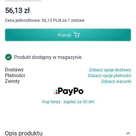
Dziecko
56,13 zł
Higiena
Cena jednostkowa:
56,13 PLN za 1 zestaw
Kosmetyki
Kupuję
Mężczyzna
Produkt dostępny w magazynie
Zdrowy styl życia
Dostawy
Zobacz opcje dostawy
Płatności
Zobacz opcje płatności
Zabawki
Zwroty
Zobacz warunki
Sprzęt medyczny
Kup teraz - zapłać za 30 dni
Motoryzacja
Grupy produktowe
Opis produktu