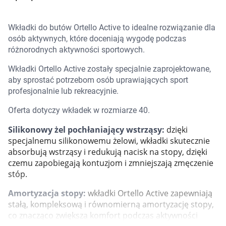
Marki
Wkładki do butów Ortello Active to idealne rozwiązanie dla
osób aktywnych, które doceniają wygodę podczas
różnorodnych aktywności sportowych.
Wkładki Ortello Active zostały specjalnie zaprojektowane,
aby sprostać potrzebom osób uprawiających sport
profesjonalnie lub rekreacyjnie.
Oferta dotyczy wkładek w rozmiarze 40.
Silikonowy żel pochłaniający wstrząsy:
dzięki
specjalnemu silikonowemu żelowi, wkładki skutecznie
absorbują wstrząsy i redukują nacisk na stopy, dzięki
czemu zapobiegają kontuzjom i zmniejszają zmęczenie
stóp.
Amortyzacja stopy:
wkładki Ortello Active zapewniają
stałą, kompleksową i równomierną amortyzację stopy,
Korzystamy z plików cookies w celu
co znacząco zwiększa komfort podczas aktywności
dostosowania zawartości serwisu do Twoich