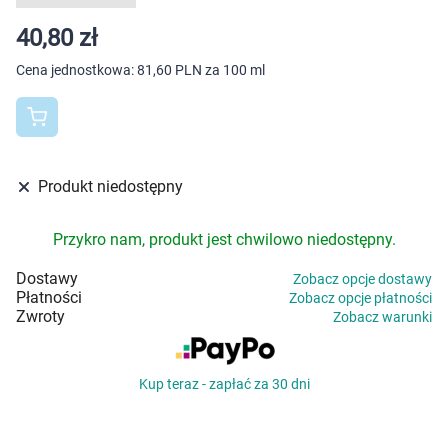
Dziecko
40,80 zł
Higiena
Cena jednostkowa:
81,60 PLN za 100 ml
Kosmetyki
Mężczyzna
Produkt niedostępny
Zdrowy styl życia
Przykro nam, produkt jest chwilowo niedostępny.
Zabawki
Dostawy
Zobacz opcje dostawy
Płatności
Zobacz opcje płatności
Sprzęt medyczny
Zwroty
Zobacz warunki
Motoryzacja
Kup teraz - zapłać za 30 dni
Grupy produktowe