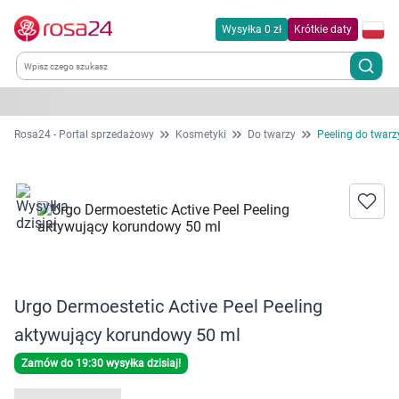
Wysyłka 0 zł
Krótkie daty
Kategorie
Rosa24 - Portal sprzedażowy
Kosmetyki
Do twarzy
Peeling do twarz
Chemia gospodarcza
Dla zwierząt
Dom i ogród
Urgo Dermoestetic Active Peel Peeling
Zdrowie
aktywujący korundowy 50 ml
Kobieta w ciąży i mama
Zamów do 19:30 wysyłka dzisiaj!