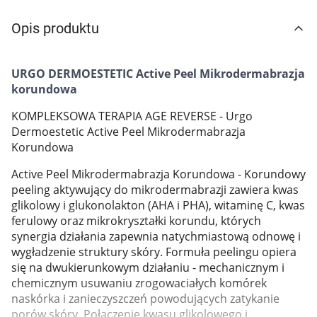
Marki
Opis produktu
URGO DERMOESTETIC Active Peel Mikrodermabrazja
korundowa
KOMPLEKSOWA TERAPIA AGE REVERSE - Urgo
Dermoestetic Active Peel Mikrodermabrazja
Korundowa
Active Peel Mikrodermabrazja Korundowa - Korundowy
peeling aktywujący do mikrodermabrazji zawiera kwas
glikolowy i glukonolakton (AHA i PHA), witaminę C, kwas
ferulowy oraz mikrokryształki korundu, których
synergia działania zapewnia natychmiastową odnowę i
wygładzenie struktury skóry. Formuła peelingu opiera
się na dwukierunkowym działaniu - mechanicznym i
chemicznym usuwaniu zrogowaciałych komórek
naskórka i zanieczyszczeń powodujących zatykanie
Korzystamy z plików cookies w celu
porów skóry. Połączenie kwasu glikolowego i