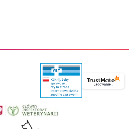
eczki do zębów dla dzieci
Kremy do twarzy
cięce
Kremy przeciwzmarszczkowe
i
Kremy na noc
ory i akcesoria
Cera mieszana tłusta trądzikowa
i i akcesoria
Cera sucha
Smoczki uspokajające dla dzieci i niemowlaków
Cera naczynkowa
Akcesoria do smoczków
Cera wrażliwa i atopowa
 i tekstylia dla dzieci
Na dzień
Otulacze
Na dzień i na noc
Prześcieradła, podkłady
Mgiełki do twarzy
ria do kąpieli
Olejki do twarzy
i
Paski i plastry oczyszczające
nie dzieci
Preparaty punktowe
Szczoteczki i akcesoria do mycia butelek dla dzieci i niemow
Serum do twarzy
Termosy dla dzieci i niemowląt
Wody termalne
Ładowanie...
Śniadaniowki dla dzieci i niemowląt
Korean Beauty
Sterylizatory do butelek dla dzieci i niemowląt
Do rzęs i brwi
Butelki dla dzieci
Kosmetyki do makijażu oczu
Akcesoria do butelek i kubków
Tusze do rzęs
Kubki dla dzieci
Kredki do oczu
Podgrzewacze
Eyelinery
Przechowywanie mleka
Cienie do powiek
Śliniaki
Artykuły kosmetyczne