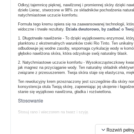
Zabawki
Odkryj tajemnicę pięknej, nawilżonej i promiennej skóry dzięki n
Zwierzęta gospodarskie
dzieło Lierac, stworzone w 98% ze składników pochodzenia natural
Akwarystyka
natychmiastowe uczucie komfortu.
Formuła tego kremu opiera się na zaawansowanej technologii, któ
widoczne i trwałe rezultaty.
Działa dwutorowo, by zadbać o Twoją
1. Długotrwałe nawilżenie - To dzięki wyjątkowemu enzymowi, któ
planktonu z ekstremalnych warunków rzeki Rio Tinto. Ten unikaln
odbudowuje jej wodne zasoby, wspomaga cyrkulację wody w komórk
głęboko nawilżona skóra, która odzyskuje swój naturalny blask.
2. Natychmiastowe uczucie komfortu - Wysokocząsteczkowy kwas hi
jak magnez na przyciąganie wody. Ten naturalny składnik efektyw
związane z przesuszeniem. Twoja skóra staje się elastyczna, miękka
Ten rewolucyjny krem przeznaczony jest szczególnie dla skóry nor
konsystencja otula Twoją skórę, zapewniając jej ukojenie i łagodz
stanie się wyjątkowo nawilżona, gładka i rozświetlona.
Stosowanie
Stosuj rano i wieczorem na twarz i szyję.
Opakowanie
K
Rozwiń pełny
50ml