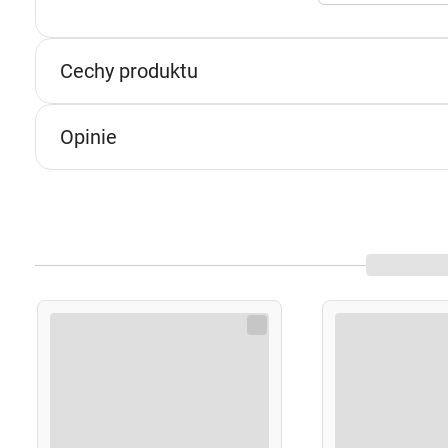
s
n
p
Cechy produktu
p
w
Opinie
U