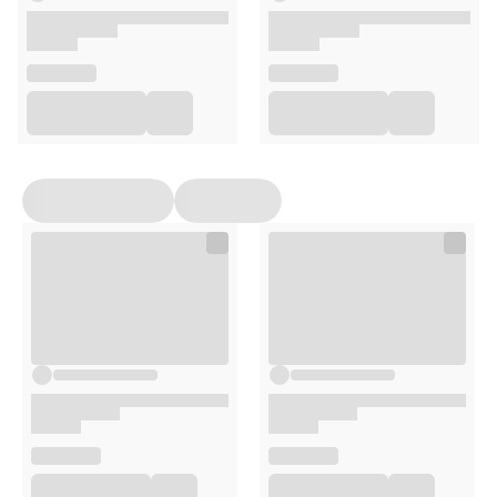
Oddychająca powierzchnia doskonale wchłania pot i
utrzymuje stopy suche, zapewniając, że Twoje stopy
pozostają wygodne i wolne od nieprzyjemnych
zapachów.
Miękkie i Wygodne:
Wkładki Ortello Comfort są niezwykle miękkie i
wygodne, co pozwala nosić je przez cały dzień bez
dyskomfortu lub bólu.
Opakowanie
1 para