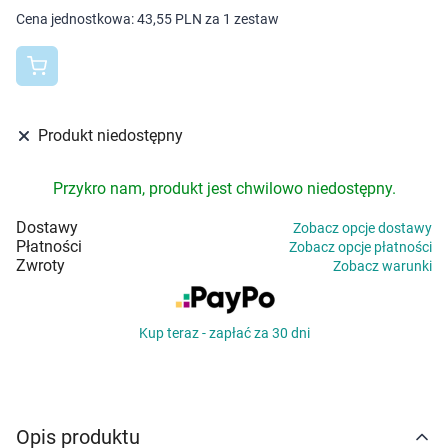
Dziecko
Cena jednostkowa:
43,55 PLN za 1 zestaw
Higiena
Kosmetyki
Produkt niedostępny
Mężczyzna
Przykro nam, produkt jest chwilowo niedostępny.
Zdrowy styl życia
Dostawy
Zobacz opcje dostawy
Płatności
Zobacz opcje płatności
Zabawki
Zwroty
Zobacz warunki
Sprzęt medyczny
Kup teraz - zapłać za 30 dni
Motoryzacja
Grupy produktowe
Opis produktu