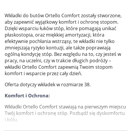
Marki
Wkładki do butów Ortello Comfort zostały stworzone,
aby zapewnić wyjątkowy komfort i ochronę stopom.
Dzięki wsparciu łuków stóp, które pomagają unikać
płaskostopia, oraz miękkiej amortyzacji, która
efektywnie pochłania wstrząsy, te wkładki nie tylko
zmniejszają ryzyko kontuzji, ale także poprawiają
ogólną kondycję stóp. Bez względu na to, czy jesteś w
pracy, na uczelni, czy w trakcie długich podróży –
wkładki Ortello Comfort zapewnią Twoim stopom
komfort i wsparcie przez cały dzień.
Oferta dotyczy wkładek w rozmiarze 38.
Komfort i Ochrona:
Wkładki Ortello Comfort stawiają na pierwszym miejscu
Twój komfort i ochronę stóp. Pozbądź się dyskomfortu
Korzystamy z plików cookies w celu
i bólu.
dostosowania zawartości serwisu do Twoich
Wsparcie dla Płaskostopia: