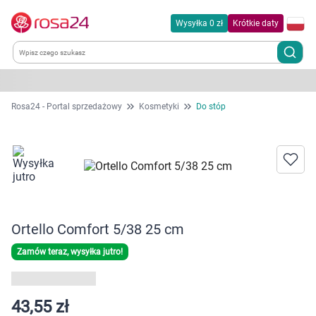
Wysyłka 0 zł
Krótkie daty
Kategorie
Rosa24 - Portal sprzedażowy
Kosmetyki
Do stóp
Chemia gospodarcza
Dla zwierząt
Dom i ogród
Ortello Comfort 5/38 25 cm
Zdrowie
Zamów teraz, wysyłka jutro!
Kobieta w ciąży i mama
43,55 zł