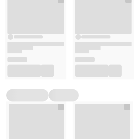
Parfum / Fragrance, Sodium Benzoate, Glycerin,
Maltodextrin, Ethylhexylglycerin, Xylitol, Citric Acid,
Tocopherol, Althaea Officinalis Root Extract, Hydrolyzed
Rice Protein, Phytic Acid, Helianthus Annuus (Sunflower)
Seed Oil, Caesalpinia Spinosa Fruit Extract, Oryza Sativa
(Rice) Extract, Gluconolactone, Helianthus Annuus
(Sunflower) Sprout Extract, Calcium Gluconate, 1809a.
Sposób użycia
Nałożyć na włosy po umyciu szamponem, pozostawić na
5-7 minut, a następnie spłukać.
Opakowanie
200 ml