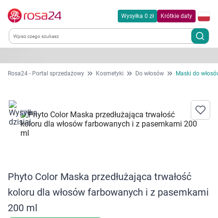
Wysyłka 0 zł
Krótkie daty
Kategorie
Rosa24 - Portal sprzedażowy
Kosmetyki
Do włosów
Maski do włosó
Chemia gospodarcza
Dla zwierząt
Dom i ogród
Zdrowie
Phyto Color Maska przedłużająca trwałość
koloru dla włosów farbowanych i z pasemkami
Kobieta w ciąży i mama
200 ml