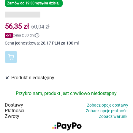
Dziecko
Zamów do 19:30 wysyłka dzisiaj!
Higiena
56,35 zł
60,04 zł
Kosmetyki
-
6
%
Cena z 30 dni
Cena jednostkowa:
28,17 PLN za 100 ml
Mężczyzna
Zdrowy styl życia
Produkt niedostępny
Zabawki
Sprzęt medyczny
Przykro nam, produkt jest chwilowo niedostępny.
Dostawy
Zobacz opcje dostawy
Motoryzacja
Płatności
Zobacz opcje płatności
Zwroty
Zobacz warunki
Grupy produktowe