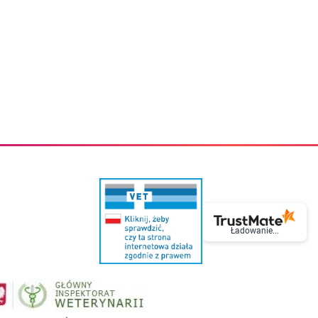
eczki do zębów dla dzieci
Kremy do twarzy
cięce
Kremy przeciwzmarszczkowe
i
Kremy na noc
ory i akcesoria
Cera mieszana tłusta trądzikowa
i i akcesoria
Cera sucha
Smoczki uspokajające dla dzieci i niemowlaków
Cera naczynkowa
Akcesoria do smoczków
Cera wrażliwa i atopowa
 i tekstylia dla dzieci
Na dzień
Otulacze
Na dzień i na noc
Prześcieradła, podkłady
Mgiełki do twarzy
ria do kąpieli
Olejki do twarzy
i
Paski i plastry oczyszczające
nie dzieci
Preparaty punktowe
Szczoteczki i akcesoria do mycia butelek dla dzieci i niemow
Serum do twarzy
Termosy dla dzieci i niemowląt
Wody termalne
Śniadaniowki dla dzieci i niemowląt
Korean Beauty
Sterylizatory do butelek dla dzieci i niemowląt
Do rzęs i brwi
Ładowanie...
Butelki dla dzieci
Kosmetyki do makijażu oczu
Akcesoria do butelek i kubków
Tusze do rzęs
Kubki dla dzieci
Kredki do oczu
Podgrzewacze
Eyelinery
Przechowywanie mleka
Cienie do powiek
Śliniaki
Artykuły kosmetyczne