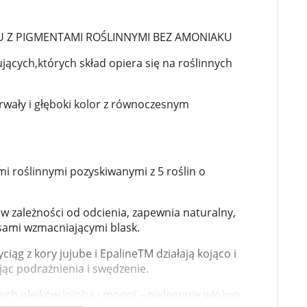
 dla psa i kota
Leki na chrypkę
Witaminy i minerały
Witaminy
 Z PIGMENTAMI ROŚLINNYMI BEZ AMONIAKU
Leki i suplementy z witaminą A
Witami
Leki i suplementy z witaminą A+E
ących,których skład opiera się na roślinnych
Witaminy ADEK A + D + E + K
Leki i suplementy z witaminą B1
Leki i suplementy z witaminą B2
wały i głęboki kolor z równoczesnym
Leki i suplementy z witaminą B3
Leki i suplementy z witaminą B6
Leki i suplementy z witaminą B9 kwas
Ak
Leki i suplementy z witaminą B12
Wk
Leki i suplementy z witaminą B comp
Układ
Ni
i roślinnymi pozyskiwanymi z 5 roślin o
Leki i suplementy z witaminą C
Leki i suplementy z witaminą D
Leki i suplementy z witaminą E
 zależności od odcienia, zapewnia naturalny,
Leki i suplementy z witaminą K
ksami wzmacniającymi blask.
Leki i suplementy z witaminami K+D
Biotyna
z kory jujube i EpalineTM działają kojąco i
Pozostałe witaminy
Katar
Ma
jąc podrażnienia i swędzenie.
Leki i suplementy z witaminą B5
Minerały w tabletkach i płynie
h olejków jojoba i monoï – pielęgnuje włókno
Tabletki i preparaty z chromem
orzystamy z plików cookies w celu dostosowania zawartości