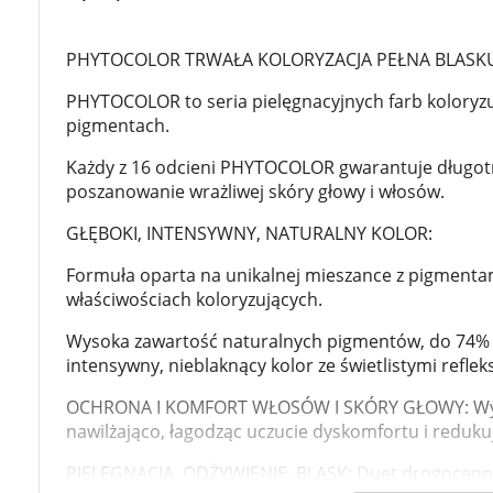
Zabawki
Zwierzęta gospodarskie
Akwarystyka
PHYTOCOLOR TRWAŁA KOLORYZACJA PEŁNA BLASKU
PHYTOCOLOR to seria pielęgnacyjnych farb koloryzuj
pigmentach.
Każdy z 16 odcieni PHYTOCOLOR gwarantuje długotr
poszanowanie wrażliwej skóry głowy i włosów.
GŁĘBOKI, INTENSYWNY, NATURALNY KOLOR:
Formuła oparta na unikalnej mieszance z pigmentam
właściwościach koloryzujących.
Wysoka zawartość naturalnych pigmentów, do 74% w
intensywny, nieblaknący kolor ze świetlistymi refle
OCHRONA I KOMFORT WŁOSÓW I SKÓRY GŁOWY: Wyciąg 
nawilżająco, łagodząc uczucie dyskomfortu i reduku
PIELĘGNACJA, ODŻYWIENIE, BLASK: Duet drogocennyc
K