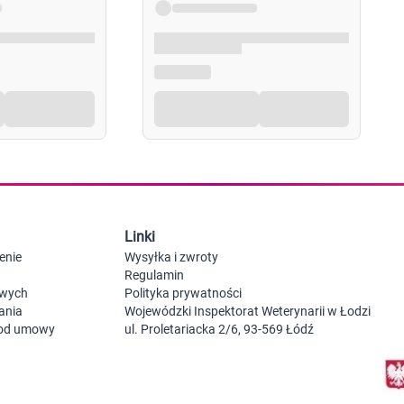
Probiotyki, odbudowa flory jelitowej
Szczot
Leki na zgagę i refluks
Akcesoria dzie
Suplementy z błonnikiem
Nocnik
Syropy i tabletki na brak apetytu
Laktat
Leki i suplementy na choroby trzustki
Smoczk
Leki na nietolerancję laktozy
Leki i suplementy na pasożyty ludzkie
Leki na ból brzucha i skurcze
Pościel
Leki i suplementy na wzdęcia
Leki na niestrawność i ból żołądka
Żywienie w chorobie
Akceso
Serce i układ krążenia
Gryzak
Leki i suplementy na cholesterol
Karmie
Linki
Preparaty wspomagające pracę serca
Maści, tabletki i leki na żylaki
enie
Wysyłka i zwroty
Maści, czopki i leki na hemoroidy
Regulamin
Kwasy tłuszczowe omega 3, 6, 9
owych
Polityka prywatności
Leki przeciwzakrzepowe
ania
Wojewódzki Inspektorat Weterynarii w Łodzi
Leki na nadciśnienie
 od umowy
ul. Proletariacka 2/6, 93-569 Łódź
Leki i tabletki na krążenie
Leki na obrzęki nóg
Seks i zdrowie intymne
Lubrykanty