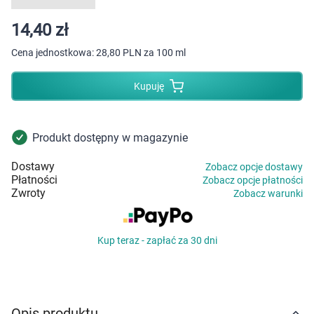
Dziecko
14,40 zł
Higiena
Cena jednostkowa:
28,80 PLN za 100 ml
Kosmetyki
Kupuję
Mężczyzna
Produkt dostępny w magazynie
Zdrowy styl życia
Dostawy
Zobacz opcje dostawy
Płatności
Zobacz opcje płatności
Zabawki
Zwroty
Zobacz warunki
Sprzęt medyczny
Kup teraz - zapłać za 30 dni
Motoryzacja
Grupy produktowe
Opis produktu