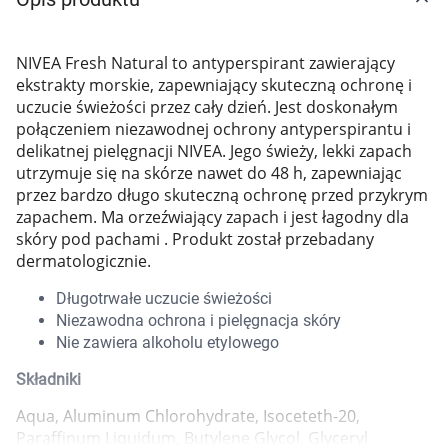
Marki
NIVEA Fresh Natural to antyperspirant zawierający
ekstrakty morskie, zapewniający skuteczną ochronę i
uczucie świeżości przez cały dzień. Jest doskonałym
połączeniem niezawodnej ochrony antyperspirantu i
delikatnej pielęgnacji NIVEA. Jego świeży, lekki zapach
utrzymuje się na skórze nawet do 48 h, zapewniając
przez bardzo długo skuteczną ochronę przed przykrym
zapachem. Ma orzeźwiający zapach i jest łagodny dla
skóry pod pachami . Produkt został przebadany
dermatologicznie.
Długotrwałe uczucie świeżości
Niezawodna ochrona i pielęgnacja skóry
Nie zawiera alkoholu etylowego
Składniki
Korzystamy z plików cookies w celu
Aqua, Aluminum Chlorohydrate, Isoceteth-20,
dostosowania zawartości serwisu do Twoich
Paraffinum Liquidum, Butylene Glycol, Glyceryl