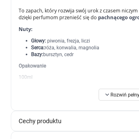
Zabawki
Zwierzęta gospodarskie
To zapach, który rozwija swój urok z czasem niczym
Akwarystyka
dzięki perfumom przenieść się do
pachnącego ogr
Nuty:
Głowy:
piwonia, frezja, liczi
Serca:
róża, konwalia, magnolia
Bazy:
bursztyn, cedr
Opakowanie
100ml
Rozwiń pełny
K
Cechy produktu
s
n
p