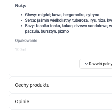
Zabawki
Nuty:
Zwierzęta gospodarskie
Akwarystyka
Głowy: migdał, kawa, bergamotka, cytryna
Serca: jaśmin wielkolistny, tuberoza, irys, róża, 
Bazy: fasolka tonka, kakao, drzewo sandałowe, wa
paczula, bursztyn, piżmo
Opakowanie
100ml
Rozwiń pełny
Cechy produktu
K
s
n
Opinie
p
p