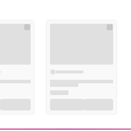
Elektrolity
Preparaty z koenzymem Q10
Artyku
Kolagen
Preparaty multiwitaminowe
Toniki wzmacniające
Kąpiel 
Preparaty z żeń-szeniem
Układ nerwowy
Tabletki i preparaty na kaca
Preparaty wspomagające pamięć i koncentracj
Leki i preparaty na rzucenie palenia
Tabletki i leki nasenne
Leki na chrapanie
Pielęg
Leki na poprawę nastroju
Leki i suplementy na krążenie mózgowe
Leki i suplementy na zmęczenie i znużenie
Leki i suplementy na stres
Pielęg
Leki uspokajające
Leki na wzmocnienie i wsparcie układu nerwo
Leki na zawroty głowy
Ciemi
Układ pokarmowy
Higiena jamy us
Leki na zespół jelita drażliwego
Szczot
Leki i suplementy na wątrobę
Zestaw
Leki na zaparcia i zatwardzenie
Pasty 
Leki przeciw biegunce
Płyny 