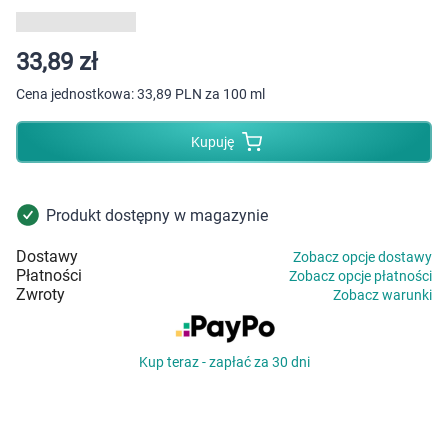
Dziecko
Higiena
33,89 zł
Cena jednostkowa:
33,89 PLN za 100 ml
Kosmetyki
Kupuję
Mężczyzna
Zdrowy styl życia
Produkt dostępny w magazynie
Dostawy
Zobacz opcje dostawy
Zabawki
Płatności
Zobacz opcje płatności
Zwroty
Zobacz warunki
Sprzęt medyczny
Kup teraz - zapłać za 30 dni
Motoryzacja
Grupy produktowe