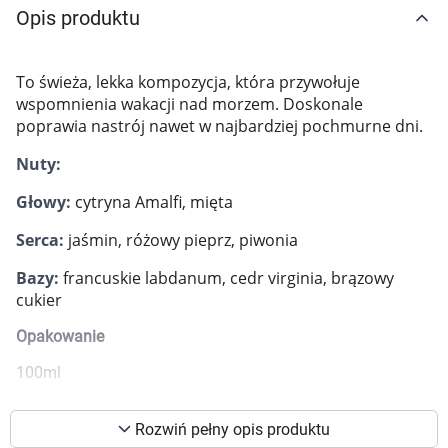
Opis produktu
Marki
To świeża, lekka kompozycja, która przywołuje
wspomnienia wakacji nad morzem. Doskonale
poprawia nastrój nawet w najbardziej pochmurne dni.
Nuty:
Głowy:
cytryna Amalfi, mięta
Serca:
jaśmin, różowy pieprz, piwonia
Bazy:
francuskie labdanum, cedr virginia, brązowy
cukier
Opakowanie
100ml
Korzystamy z plików cookies w celu
dostosowania zawartości serwisu do Twoich
Rozwiń pełny opis produktu
preferencji. Więcej informacji znajdziesz w