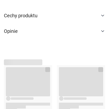
naszej
polityce prywatności
. Możesz określić
warunki przechowywania lub dostępu do
cookies poprzez kliknięcie przycisku
Cechy produktu
"Ustawienia" lub możesz zaakceptować
ustawienia wszystkich cookies klikając
Opinie
AKCEPTUJĘ WSZYSTKIE
AKCEPTUJĘ WSZYSTKIE
Ustawienia