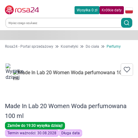
Wysyłka 0 zł
Krótkie daty
Kategorie
Rosa24 - Portal sprzedażowy
Kosmetyki
Do ciała
Perfumy
Chemia gospodarcza
Dla zwierząt
Dom i ogród
Made In Lab 20 Women Woda perfumowana
Zdrowie
100 ml
Kobieta w ciąży i mama
Zamów do 19:30 wysyłka dzisiaj!
Termin ważności: 30.08.2028
Długa data