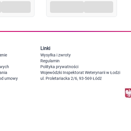
Probiotyki, odbudowa flory jelitowej
Szczot
Leki na zgagę i refluks
Akcesoria dzie
Suplementy z błonnikiem
Nocnik
Syropy i tabletki na brak apetytu
Laktat
Leki i suplementy na choroby trzustki
Smoczk
Leki na nietolerancję laktozy
Leki i suplementy na pasożyty ludzkie
Leki na ból brzucha i skurcze
Pościel
Linki
Leki i suplementy na wzdęcia
Leki na niestrawność i ból żołądka
enie
Wysyłka i zwroty
Żywienie w chorobie
Akceso
Regulamin
Serce i układ krążenia
Gryzak
owych
Polityka prywatności
Leki i suplementy na cholesterol
Karmie
ania
Wojewódzki Inspektorat Weterynarii w Łodzi
Preparaty wspomagające pracę serca
 od umowy
ul. Proletariacka 2/6, 93-569 Łódź
Maści, tabletki i leki na żylaki
Maści, czopki i leki na hemoroidy
Kwasy tłuszczowe omega 3, 6, 9
Leki przeciwzakrzepowe
Leki na nadciśnienie
Leki i tabletki na krążenie
Leki na obrzęki nóg
Seks i zdrowie intymne
Lubrykanty