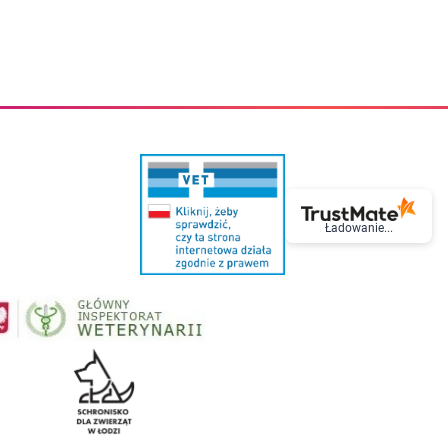
eczki do zębów dla dzieci
Kremy do twarzy
cięce
Kremy przeciwzmarszczkowe
i
Kremy na noc
ory i akcesoria
Cera mieszana tłusta trądzikowa
i i akcesoria
Cera sucha
Smoczki uspokajające dla dzieci i niemowlaków
Cera naczynkowa
Akcesoria do smoczków
Cera wrażliwa i atopowa
 i tekstylia dla dzieci
Na dzień
Otulacze
Na dzień i na noc
Prześcieradła, podkłady
Mgiełki do twarzy
ria do kąpieli
Olejki do twarzy
i
Paski i plastry oczyszczające
Ładowanie...
nie dzieci
Preparaty punktowe
Szczoteczki i akcesoria do mycia butelek dla dzieci i niemow
Serum do twarzy
Termosy dla dzieci i niemowląt
Wody termalne
Śniadaniowki dla dzieci i niemowląt
Korean Beauty
Sterylizatory do butelek dla dzieci i niemowląt
Do rzęs i brwi
Butelki dla dzieci
Kosmetyki do makijażu oczu
Akcesoria do butelek i kubków
Tusze do rzęs
Kubki dla dzieci
Kredki do oczu
Podgrzewacze
Eyelinery
Przechowywanie mleka
Cienie do powiek
Śliniaki
Artykuły kosmetyczne