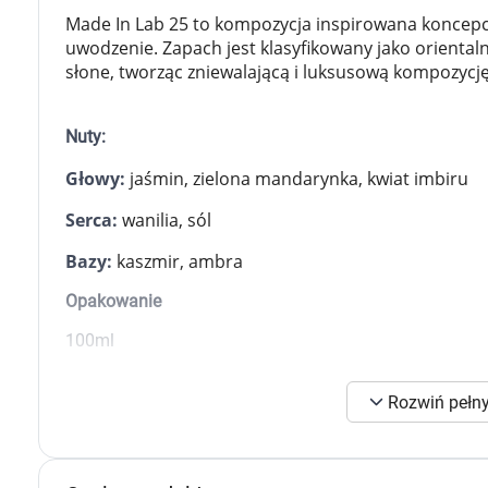
Zabawki
Made In Lab 25 to kompozycja inspirowana koncepcją
Zwierzęta gospodarskie
uwodzenie. Zapach jest klasyfikowany jako oriental
Akwarystyka
słone, tworząc zniewalającą i luksusową kompozycję
Nuty:
Głowy:
jaśmin, zielona mandarynka, kwiat imbiru
Serca:
wanilia, sól
Bazy:
kaszmir, ambra
Opakowanie
100ml
Rozwiń pełny
K
s
n