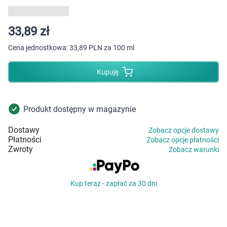
Dziecko
Higiena
33,89 zł
Cena jednostkowa:
33,89 PLN za 100 ml
Kosmetyki
Kupuję
Mężczyzna
Zdrowy styl życia
Produkt dostępny w magazynie
Dostawy
Zobacz opcje dostawy
Zabawki
Płatności
Zobacz opcje płatności
Zwroty
Zobacz warunki
Sprzęt medyczny
Kup teraz - zapłać za 30 dni
Motoryzacja
Grupy produktowe