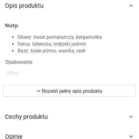
Opis produktu
Marki
Nuty:
Głowy: kwiat pomarańczy, bergamotka
Serca: luberoza, indyjski jaśmin
Bazy: białe piżmo, wanilia, cedr
Opakowanie
100ml
Rozwiń pełny opis produktu
Korzystamy z plików cookies w celu
dostosowania zawartości serwisu do Twoich
preferencji. Więcej informacji znajdziesz w
Cechy produktu
naszej
polityce prywatności
. Możesz określić
warunki przechowywania lub dostępu do
Opinie
cookies poprzez kliknięcie przycisku