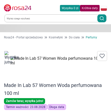
Wysyłka 0 zł
Krótkie daty
Kategorie
Rosa24 - Portal sprzedażowy
Kosmetyki
Do ciała
Perfumy
Chemia gospodarcza
Dla zwierząt
Dom i ogród
Made In Lab 57 Women Woda perfumowana
Zdrowie
100 ml
Kobieta w ciąży i mama
Zamów teraz, wysyłka jutro!
Termin ważności: 23.08.2028
Długa data