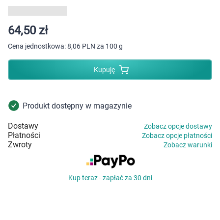
Dziecko
Higiena
64,50 zł
Cena jednostkowa:
8,06 PLN za 100 g
Kosmetyki
Kupuję
Mężczyzna
Zdrowy styl życia
Produkt dostępny w magazynie
Dostawy
Zobacz opcje dostawy
Zabawki
Płatności
Zobacz opcje płatności
Zwroty
Zobacz warunki
Sprzęt medyczny
Kup teraz - zapłać za 30 dni
Motoryzacja
Grupy produktowe