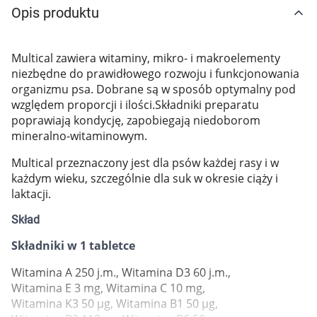
Opis produktu
Marki
Multical zawiera witaminy, mikro- i makroelementy
niezbędne do prawidłowego rozwoju i funkcjonowania
organizmu psa. Dobrane są w sposób optymalny pod
względem proporcji i ilości.Składniki preparatu
poprawiają kondycję, zapobiegają niedoborom
mineralno-witaminowym.
Multical przeznaczony jest dla psów każdej rasy i w
każdym wieku, szczególnie dla suk w okresie ciąży i
laktacji.
Skład
Składniki w 1 tabletce
Witamina A 250 j.m., Witamina D3 60 j.m.,
Witamina E 3 mg, Witamina C 10 mg,
Korzystamy z plików cookies w celu
Witamina K3 50 µg, Witamina B1 50 µg,
dostosowania zawartości serwisu do Twoich