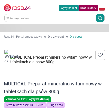
Wysyłka 0 zł
Krótkie daty
Kategorie
Rosa24 - Portal sprzedażowy
Dla zwierząt
Dla psów
Chemia gospodarcza
Dla zwierząt
Dom i ogród
MULTICAL Preparat mineralno witaminowy w
Zdrowie
tabletkach dla psów 800g
Kobieta w ciąży i mama
Zamów do 19:30 wysyłka dzisiaj!
Termin ważności: 13.01.2028
Długa data