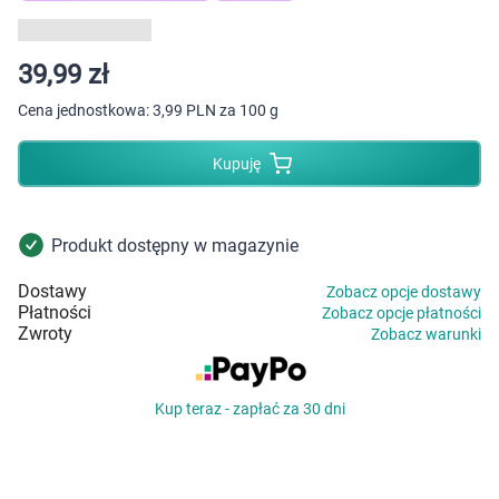
Dziecko
Higiena
39,99 zł
Cena jednostkowa:
3,99 PLN za 100 g
Kosmetyki
Kupuję
Mężczyzna
Zdrowy styl życia
Produkt dostępny w magazynie
Dostawy
Zabawki
Zobacz opcje dostawy
Płatności
Zobacz opcje płatności
Zwroty
Zobacz warunki
Sprzęt medyczny
Motoryzacja
Kup teraz - zapłać za 30 dni
Grupy produktowe