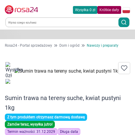
Wysyłka 0 zł
Krótkie daty
Kategorie
Rosa24 - Portal sprzedażowy
Dom i ogród
Nawozy i preparaty
Chemia gospodarcza
Dla zwierząt
Dom i ogród
Sumin trawa na tereny suche, kwiat pustyni
Zdrowie
1kg
Z tym produktem otrzymasz darmową dostawę
Kobieta w ciąży i mama
Zamów teraz, wysyłka jutro!
Termin ważności: 31.12.2029
Długa data