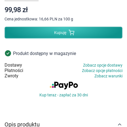
Dziecko
99,98 zł
Higiena
Cena jednostkowa:
16,66 PLN za 100 g
Kosmetyki
Kupuję
Mężczyzna
Produkt dostępny w magazynie
Zdrowy styl życia
Dostawy
Zobacz opcje dostawy
Płatności
Zobacz opcje płatności
Zabawki
Zwroty
Zobacz warunki
Sprzęt medyczny
Kup teraz - zapłać za 30 dni
Motoryzacja
Grupy produktowe
Opis produktu