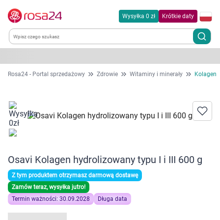
Wysyłka 0 zł
Krótkie daty
Kategorie
Rosa24 - Portal sprzedażowy
Zdrowie
Witaminy i minerały
Kolagen
Chemia gospodarcza
Dla zwierząt
Dom i ogród
Osavi Kolagen hydrolizowany typu I i III 600 g
Zdrowie
Z tym produktem otrzymasz darmową dostawę
Zamów teraz, wysyłka jutro!
Kobieta w ciąży i mama
Termin ważności: 30.09.2028
Długa data