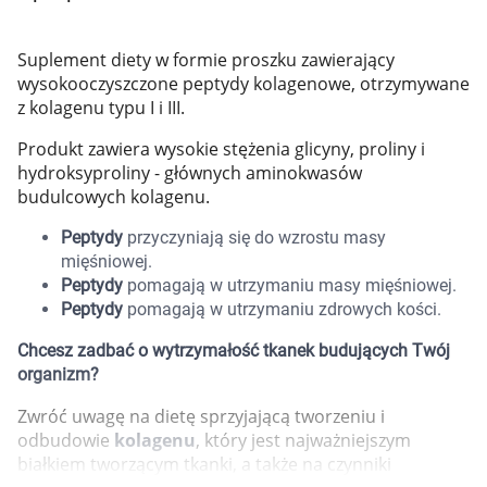
Marki
Suplement diety w formie proszku zawierający
wysokooczyszczone peptydy kolagenowe, otrzymywane
z kolagenu typu I i III.
Produkt zawiera wysokie stężenia glicyny, proliny i
hydroksyproliny - głównych aminokwasów
budulcowych kolagenu.
Peptydy
przyczyniają się do wzrostu masy
mięśniowej.
Peptydy
pomagają w utrzymaniu masy mięśniowej.
Peptydy
pomagają w utrzymaniu zdrowych kości.
Chcesz zadbać o wytrzymałość tkanek budujących Twój
organizm?
Zwróć uwagę na dietę sprzyjającą tworzeniu i
odbudowie
kolagenu
, który jest najważniejszym
Korzystamy z plików cookies w celu
białkiem tworzącym tkanki, a także na czynniki
dostosowania zawartości serwisu do Twoich