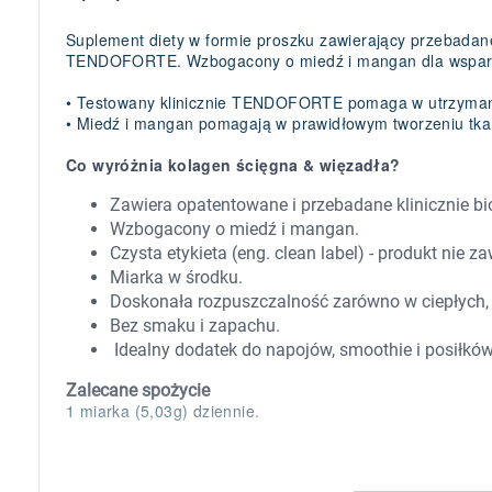
Zabawki
Zwierzęta gospodarskie
Suplement diety w formie proszku zawierający przebadan
Akwarystyka
TENDOFORTE. Wzbogacony o miedź i mangan dla wsparci
•
Testowany klinicznie TENDOFORTE pomaga w utrzymaniu
•
Miedź i mangan pomagają w prawidłowym tworzeniu tka
Co wyróżnia kolagen ścięgna & więzadła?
Zawiera opatentowane i przebadane klinicznie
Wzbogacony o miedź i mangan.
Czysta etykieta (eng. clean label) - produkt nie 
Miarka w środku.
Doskonała rozpuszczalność zarówno w ciepłych, 
Bez smaku i zapachu.
Idealny dodatek do napojów, smoothie i posiłków
Zalecane spożycie
1 miarka (5,03g) dziennie.
K