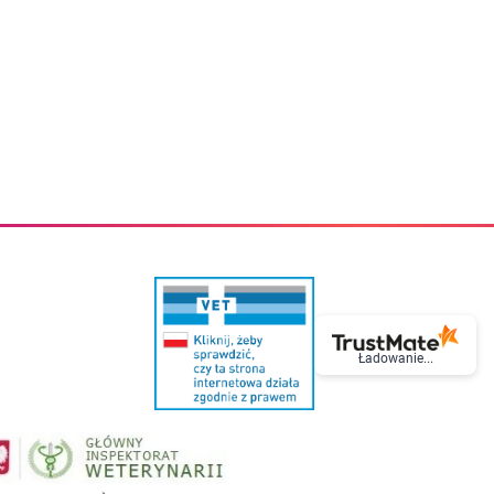
eczki do zębów dla dzieci
Kremy do twarzy
cięce
Kremy przeciwzmarszczkowe
i
Kremy na noc
ory i akcesoria
Cera mieszana tłusta trądzikowa
i i akcesoria
Cera sucha
Smoczki uspokajające dla dzieci i niemowlaków
Cera naczynkowa
Akcesoria do smoczków
Cera wrażliwa i atopowa
 i tekstylia dla dzieci
Na dzień
Otulacze
Na dzień i na noc
Prześcieradła, podkłady
Mgiełki do twarzy
ria do kąpieli
Olejki do twarzy
i
Paski i plastry oczyszczające
nie dzieci
Preparaty punktowe
Szczoteczki i akcesoria do mycia butelek dla dzieci i niemow
Serum do twarzy
Termosy dla dzieci i niemowląt
Wody termalne
Śniadaniowki dla dzieci i niemowląt
Korean Beauty
Sterylizatory do butelek dla dzieci i niemowląt
Do rzęs i brwi
Ładowanie...
Butelki dla dzieci
Kosmetyki do makijażu oczu
Akcesoria do butelek i kubków
Tusze do rzęs
Kubki dla dzieci
Kredki do oczu
Podgrzewacze
Eyelinery
Przechowywanie mleka
Cienie do powiek
Śliniaki
Artykuły kosmetyczne