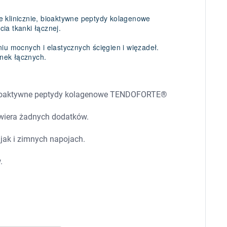
 dla psa i kota
Leki na chrypkę
Witaminy i minerały
e klinicznie, bioaktywne peptydy kolagenowe
Witaminy
a tkanki łącznej.
Leki i suplementy z witaminą A
Witami
Leki i suplementy z witaminą A+E
 mocnych i elastycznych ścięgien i więzadeł.
Witaminy ADEK A + D + E + K
nek łącznych.
Leki i suplementy z witaminą B1
Leki i suplementy z witaminą B2
Leki i suplementy z witaminą B3
Leki i suplementy z witaminą B6
 bioaktywne peptydy kolagenowe TENDOFORTE®
Leki i suplementy z witaminą B9 kwas
Ak
Leki i suplementy z witaminą B12
Wk
zawiera żadnych dodatków.
Leki i suplementy z witaminą B comp
Układ
Ni
Leki i suplementy z witaminą C
jak i zimnych napojach.
Leki i suplementy z witaminą D
Leki i suplementy z witaminą E
Leki i suplementy z witaminą K
.
Leki i suplementy z witaminami K+D
Biotyna
Pozostałe witaminy
Katar
Ma
Leki i suplementy z witaminą B5
Minerały w tabletkach i płynie
Tabletki i preparaty z chromem
orzystamy z plików cookies w celu dostosowania zawartości