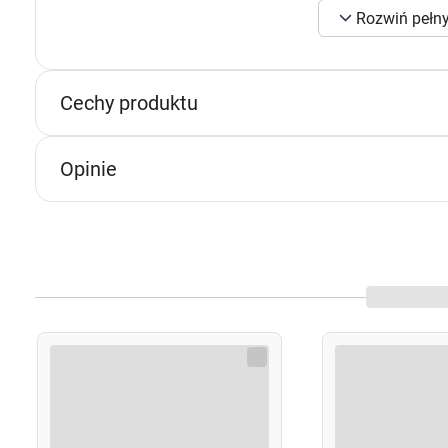
Rozwiń pełny
s
Opakowanie
n
150,9g
p
p
Cechy produktu
w
Opinie
U