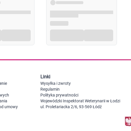
Probiotyki, odbudowa flory jelitowej
Szczot
Leki na zgagę i refluks
Akcesoria dzie
Suplementy z błonnikiem
Nocnik
Syropy i tabletki na brak apetytu
Laktat
Leki i suplementy na choroby trzustki
Smoczk
Leki na nietolerancję laktozy
Leki i suplementy na pasożyty ludzkie
Leki na ból brzucha i skurcze
Pościel
Leki i suplementy na wzdęcia
Leki na niestrawność i ból żołądka
Żywienie w chorobie
Akceso
Serce i układ krążenia
Gryzak
Leki i suplementy na cholesterol
Karmie
Linki
Preparaty wspomagające pracę serca
Maści, tabletki i leki na żylaki
enie
Wysyłka i zwroty
Maści, czopki i leki na hemoroidy
Regulamin
Kwasy tłuszczowe omega 3, 6, 9
owych
Polityka prywatności
Leki przeciwzakrzepowe
ania
Wojewódzki Inspektorat Weterynarii w Łodzi
Leki na nadciśnienie
 od umowy
ul. Proletariacka 2/6, 93-569 Łódź
Leki i tabletki na krążenie
Leki na obrzęki nóg
Seks i zdrowie intymne
Lubrykanty