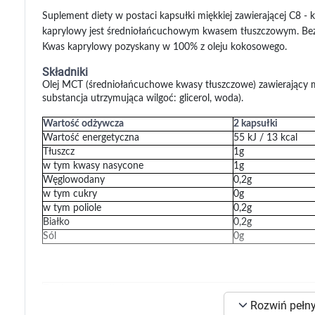
Zabawki
Suplement diety w postaci kapsułki miękkiej zawierającej C8 -
Zwierzęta gospodarskie
kaprylowy jest średniołańcuchowym kwasem tłuszczowym. Bez
Akwarystyka
Kwas kaprylowy pozyskany w 100% z oleju kokosowego.
Składniki
Olej MCT (średniołańcuchowe kwasy tłuszczowe) zawierający 
substancja utrzymująca wilgoć: glicerol, woda).
Wartość odżywcza
2 kapsułki
Wartość energetyczna
55 kJ / 13 kcal
Tłuszcz
1g
w tym kwasy nasycone
1g
Węglowodany
0,2g
w tym cukry
0g
w tym poliole
0,2g
Białko
0,2g
Sól
0g
Zawiera w porcji:
K
Olej MCT (średniołańcuchowe kwasy tłuszczowe)
Rozwiń pełny