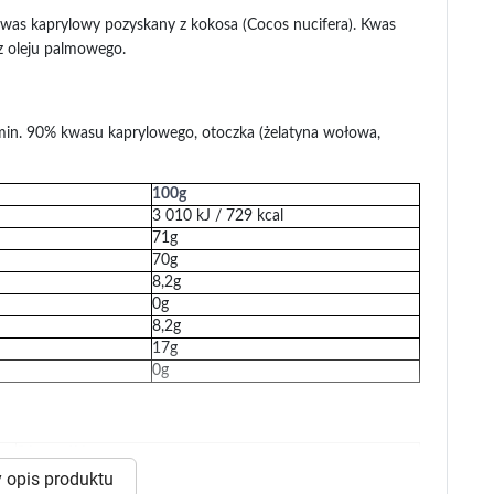
 dla psa i kota
Leki na chrypkę
 kwas kaprylowy pozyskany z kokosa (Cocos nucifera). Kwas
Witaminy i minerały
 oleju palmowego.
Witaminy
Leki i suplementy z witaminą A
Witami
Leki i suplementy z witaminą A+E
Witaminy ADEK A + D + E + K
min. 90% kwasu kaprylowego, otoczka (żelatyna wołowa,
Leki i suplementy z witaminą B1
Leki i suplementy z witaminą B2
Leki i suplementy z witaminą B3
100g
Leki i suplementy z witaminą B6
3 010 kJ / 729 kcal
Leki i suplementy z witaminą B9 kwas
Ak
71g
Leki i suplementy z witaminą B12
Wk
70g
Leki i suplementy z witaminą B comp
Układ
Ni
8,2g
Leki i suplementy z witaminą C
0g
Leki i suplementy z witaminą D
Leki i suplementy z witaminą E
8,2g
Leki i suplementy z witaminą K
17g
Leki i suplementy z witaminami K+D
0g
Biotyna
Pozostałe witaminy
Katar
Ma
Leki i suplementy z witaminą B5
Minerały w tabletkach i płynie
2 kapsułki
Tabletki i preparaty z chromem
orzystamy z plików cookies w celu dostosowania zawartości
 opis produktu