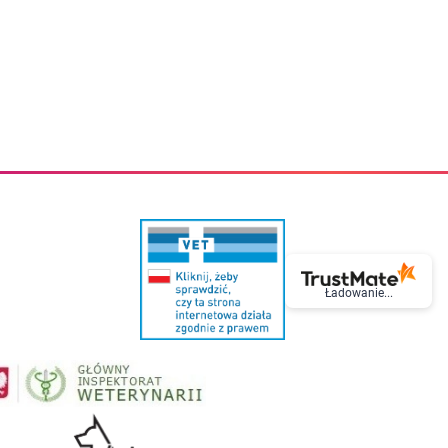
eczki do zębów dla dzieci
Kremy do twarzy
cięce
Kremy przeciwzmarszczkowe
i
Kremy na noc
ory i akcesoria
Cera mieszana tłusta trądzikowa
i i akcesoria
Cera sucha
Smoczki uspokajające dla dzieci i niemowlaków
Cera naczynkowa
Akcesoria do smoczków
Cera wrażliwa i atopowa
 i tekstylia dla dzieci
Na dzień
Otulacze
Na dzień i na noc
Prześcieradła, podkłady
Mgiełki do twarzy
ria do kąpieli
Olejki do twarzy
i
Paski i plastry oczyszczające
nie dzieci
Preparaty punktowe
Szczoteczki i akcesoria do mycia butelek dla dzieci i niemow
Serum do twarzy
Termosy dla dzieci i niemowląt
Wody termalne
Ładowanie...
Śniadaniowki dla dzieci i niemowląt
Korean Beauty
Sterylizatory do butelek dla dzieci i niemowląt
Do rzęs i brwi
Butelki dla dzieci
Kosmetyki do makijażu oczu
Akcesoria do butelek i kubków
Tusze do rzęs
Kubki dla dzieci
Kredki do oczu
Podgrzewacze
Eyelinery
Przechowywanie mleka
Cienie do powiek
Śliniaki
Artykuły kosmetyczne