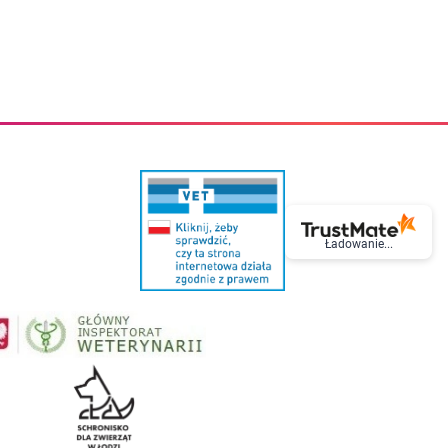
eczki do zębów dla dzieci
Kremy do twarzy
cięce
Kremy przeciwzmarszczkowe
i
Kremy na noc
ory i akcesoria
Cera mieszana tłusta trądzikowa
i i akcesoria
Cera sucha
Smoczki uspokajające dla dzieci i niemowlaków
Cera naczynkowa
Akcesoria do smoczków
Cera wrażliwa i atopowa
 i tekstylia dla dzieci
Na dzień
Otulacze
Na dzień i na noc
Prześcieradła, podkłady
Mgiełki do twarzy
ria do kąpieli
Olejki do twarzy
i
Paski i plastry oczyszczające
nie dzieci
Preparaty punktowe
Ładowanie...
Szczoteczki i akcesoria do mycia butelek dla dzieci i niemow
Serum do twarzy
Termosy dla dzieci i niemowląt
Wody termalne
Śniadaniowki dla dzieci i niemowląt
Korean Beauty
Sterylizatory do butelek dla dzieci i niemowląt
Do rzęs i brwi
Butelki dla dzieci
Kosmetyki do makijażu oczu
Akcesoria do butelek i kubków
Tusze do rzęs
Kubki dla dzieci
Kredki do oczu
Podgrzewacze
Eyelinery
Przechowywanie mleka
Cienie do powiek
Śliniaki
Artykuły kosmetyczne