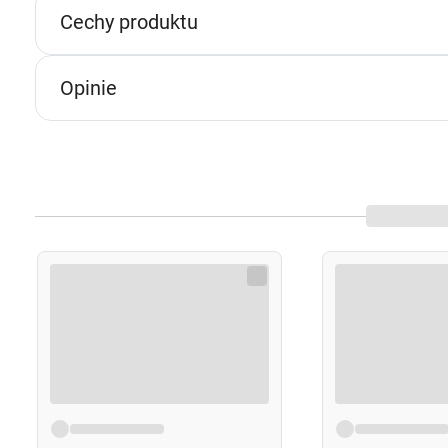
n
Cechy produktu
p
p
w
Opinie
U