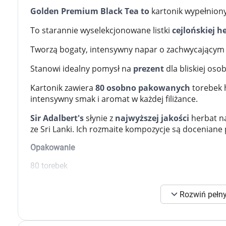
Zabawki
Golden Premium Black Tea to
kartonik wypełniony
Zwierzęta gospodarskie
Akwarystyka
To starannie wyselekcjonowane listki
cejlońskiej 
Tworzą bogaty, intensywny napar o zachwycającym 
Stanowi idealny pomysł na
prezent
dla bliskiej osob
Kartonik zawiera
80 osobno pakowanych
torebek 
intensywny smak i aromat w każdej filiżance.
Sir Adalbert's
słynie z
najwyższej jakości
herbat n
ze Sri Lanki. Ich rozmaite kompozycje są doceniane
Opakowanie
80 torebek
Rozwiń pełny
K
s