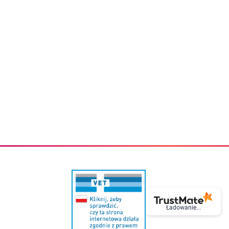
eczki do zębów dla dzieci
Kremy do twarzy
cięce
Kremy przeciwzmarszczkowe
i
Kremy na noc
ory i akcesoria
Cera mieszana tłusta trądzikowa
i i akcesoria
Cera sucha
Smoczki uspokajające dla dzieci i niemowlaków
Cera naczynkowa
Akcesoria do smoczków
Cera wrażliwa i atopowa
 i tekstylia dla dzieci
Na dzień
Otulacze
Na dzień i na noc
Prześcieradła, podkłady
Mgiełki do twarzy
ria do kąpieli
Olejki do twarzy
i
Paski i plastry oczyszczające
nie dzieci
Preparaty punktowe
Szczoteczki i akcesoria do mycia butelek dla dzieci i niemow
Serum do twarzy
Termosy dla dzieci i niemowląt
Wody termalne
Śniadaniowki dla dzieci i niemowląt
Korean Beauty
Sterylizatory do butelek dla dzieci i niemowląt
Do rzęs i brwi
Butelki dla dzieci
Kosmetyki do makijażu oczu
Akcesoria do butelek i kubków
Tusze do rzęs
Kubki dla dzieci
Kredki do oczu
Podgrzewacze
Eyelinery
Ładowanie...
Przechowywanie mleka
Cienie do powiek
Śliniaki
Artykuły kosmetyczne