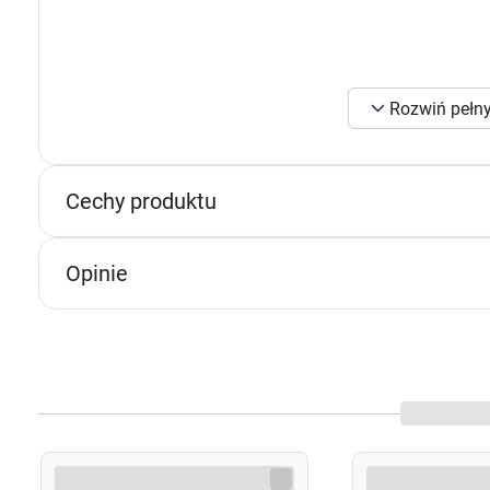
K
s
Opakowanie
n
Rozwiń pełny
p
1 sztuka
p
w
Cechy produktu
Opinie
U