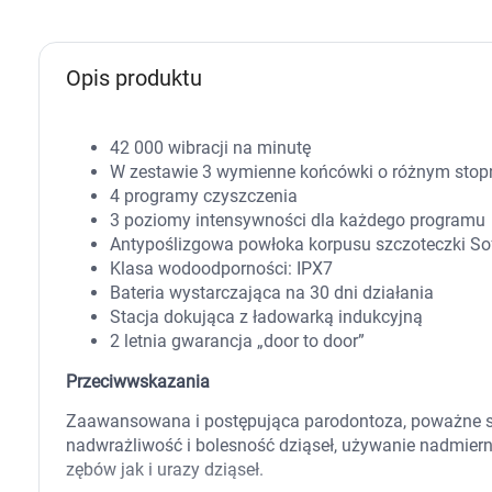
Zabawki
Zwierzęta gospodarskie
Akwarystyka
Opis produktu
42 000 wibracji na minutę
W zestawie 3 wymienne końcówki o różnym stop
4 programy czyszczenia
3 poziomy intensywności dla każdego programu
Antypoślizgowa powłoka korpusu szczoteczki So
Klasa wodoodporności: IPX7
Bateria wystarczająca na 30 dni działania
Stacja dokująca z ładowarką indukcyjną
2 letnia gwarancja „door to door”
Przeciwwskazania
Zaawansowana i postępująca parodontoza, poważne stan
nadwrażliwość i bolesność dziąseł, używanie nadmierne
zębów jak i urazy dziąseł.