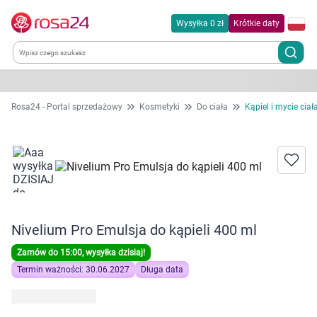
Wysyłka 0 zł
Krótkie daty
Kategorie
Rosa24 - Portal sprzedażowy
Kosmetyki
Do ciała
Kąpiel i mycie ciał
Chemia gospodarcza
Dla zwierząt
Dom i ogród
Nivelium Pro Emulsja do kąpieli 400 ml
Zdrowie
Zamów do 15:00, wysyłka dzisiaj!
Termin ważności: 30.06.2027
Długa data
Kobieta w ciąży i mama