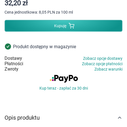
Dziecko
32,20 zł
Cena jednostkowa:
8,05 PLN za 100 ml
Higiena
Kupuję
Kosmetyki
Mężczyzna
Produkt dostępny w magazynie
Dostawy
Zobacz opcje dostawy
Zdrowy styl życia
Płatności
Zobacz opcje płatności
Zwroty
Zobacz warunki
Zabawki
Kup teraz - zapłać za 30 dni
Sprzęt medyczny
Motoryzacja
Opis produktu
Grupy produktowe