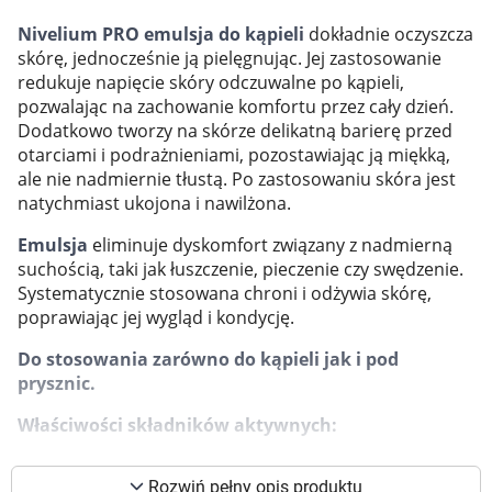
Marki
Nivelium PRO emulsja do kąpieli
dokładnie oczyszcza
skórę, jednocześnie ją pielęgnując. Jej zastosowanie
redukuje napięcie skóry odczuwalne po kąpieli,
pozwalając na zachowanie komfortu przez cały dzień.
Dodatkowo tworzy na skórze delikatną barierę przed
otarciami i podrażnieniami, pozostawiając ją miękką,
ale nie nadmiernie tłustą. Po zastosowaniu skóra jest
natychmiast ukojona i nawilżona.
Emulsja
eliminuje dyskomfort związany z nadmierną
suchością, taki jak łuszczenie, pieczenie czy swędzenie.
Systematycznie stosowana chroni i odżywia skórę,
poprawiając jej wygląd i kondycję.
Do stosowania zarówno do kąpieli jak i pod
prysznic.
Właściwości składników aktywnych:
Korzystamy z plików cookies w celu
dostosowania zawartości serwisu do Twoich
Delikatne składniki myjące oczyszczają skórę z
preferencji. Więcej informacji znajdziesz w
Rozwiń pełny opis produktu
zanieczyszczeń, jednocześnie nie podrażniając jej.