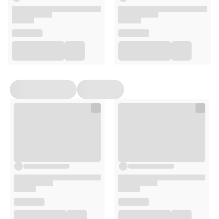
przechowywane w sposób niedostępny dla małych dzieci.
Przed zastosowaniem produktu sugerujemy zapoznanie
się z dokładnymi informacjami podanymi na opakowaniu
lub załączonej ulotce.