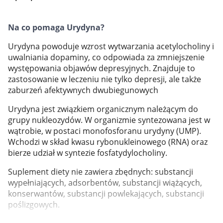
Marki
Na co pomaga Urydyna?
Urydyna powoduje wzrost wytwarzania acetylocholiny i
uwalniania dopaminy, co odpowiada za zmniejszenie
występowania objawów depresyjnych. Znajduje to
zastosowanie w leczeniu nie tylko depresji, ale także
zaburzeń afektywnych dwubiegunowych
Urydyna jest związkiem organicznym należącym do
grupy nukleozydów. W organizmie syntezowana jest w
wątrobie, w postaci monofosforanu urydyny (UMP).
Wchodzi w skład kwasu rybonukleinowego (RNA) oraz
bierze udział w syntezie fosfatydylocholiny.
Suplement diety nie zawiera zbędnych: substancji
wypełniających, adsorbentów, substancji wiążących,
konserwantów, substancji powlekających, substancji
Korzystamy z plików cookies w celu
poślizgowych.
dostosowania zawartości serwisu do Twoich
Składniki