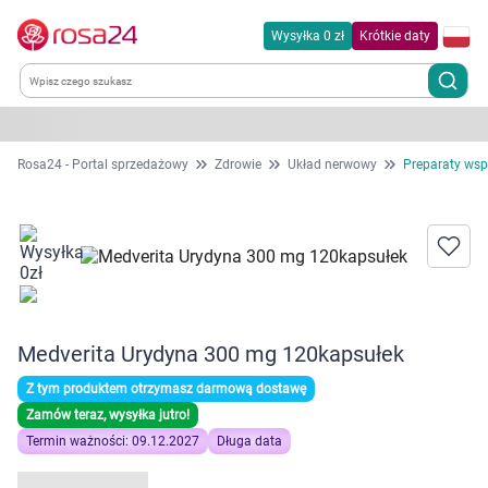
Wysyłka 0 zł
Krótkie daty
Kategorie
Rosa24 - Portal sprzedażowy
Zdrowie
Układ nerwowy
Preparaty wsp
Chemia gospodarcza
Dla zwierząt
Dom i ogród
Medverita Urydyna 300 mg 120kapsułek
Zdrowie
Z tym produktem otrzymasz darmową dostawę
Zamów teraz, wysyłka jutro!
Kobieta w ciąży i mama
Termin ważności: 09.12.2027
Długa data