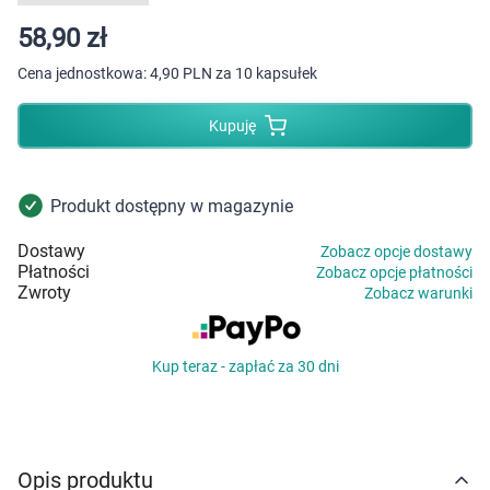
Dziecko
58,90 zł
Higiena
Cena jednostkowa:
4,90 PLN za 10 kapsułek
Kosmetyki
Kupuję
Mężczyzna
Produkt dostępny w magazynie
Zdrowy styl życia
Dostawy
Zobacz opcje dostawy
Płatności
Zobacz opcje płatności
Zabawki
Zwroty
Zobacz warunki
Sprzęt medyczny
Kup teraz - zapłać za 30 dni
Motoryzacja
Grupy produktowe
Opis produktu