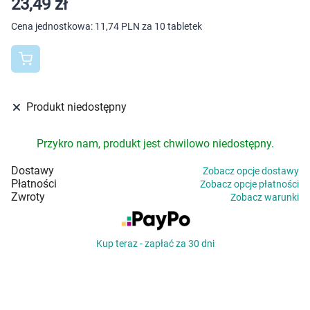
23,49 zł
Dziecko
Cena jednostkowa:
11,74 PLN za 10 tabletek
Higiena
Kosmetyki
Produkt niedostępny
Mężczyzna
Przykro nam, produkt jest chwilowo niedostępny.
Zdrowy styl życia
Dostawy
Zobacz opcje dostawy
Zabawki
Płatności
Zobacz opcje płatności
Zwroty
Zobacz warunki
Sprzęt medyczny
Kup teraz - zapłać za 30 dni
Motoryzacja
Grupy produktowe