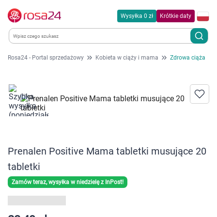
Wysyłka 0 zł
Krótkie daty
Rosa24 - Portal sprzedażowy
Kobieta w ciąży i mama
Zdrowa ciąża
Kategorie
Chemia gospodarcza
Dla zwierząt
Dom i ogród
Prenalen Positive Mama tabletki musujące 20
tabletki
Zdrowie
Zamów teraz, wysyłka w niedzielę z InPost!
Kobieta w ciąży i mama