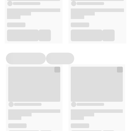
Stosowanie
1 tabletkę rozpuścić w szklance (200 ml) zimnej wody.
Zaleca się spożywać 2 tabletki dziennie. Nie przekraczać
zalecanej porcji do spożycia w ciągu dnia.
Opakowanie
20 tabletek musujących