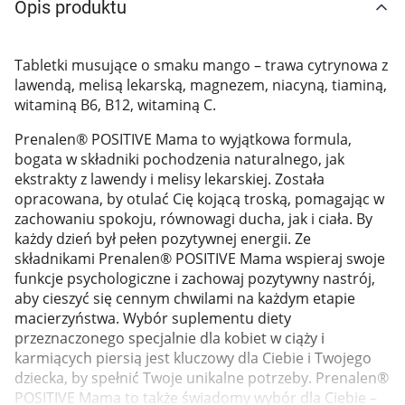
Opis produktu
Marki
Tabletki musujące o smaku mango – trawa cytrynowa z
lawendą, melisą lekarską, magnezem, niacyną, tiaminą,
witaminą B6, B12, witaminą C.
Prenalen® POSITIVE Mama to wyjątkowa formula,
bogata w składniki pochodzenia naturalnego, jak
ekstrakty z lawendy i melisy lekarskiej. Została
opracowana, by otulać Cię kojącą troską, pomagając w
zachowaniu spokoju, równowagi ducha, jak i ciała. By
każdy dzień był pełen pozytywnej energii. Ze
składnikami Prenalen® POSITIVE Mama wspieraj swoje
funkcje psychologiczne i zachowaj pozytywny nastrój,
aby cieszyć się cennym chwilami na każdym etapie
macierzyństwa. Wybór suplementu diety
przeznaczonego specjalnie dla kobiet w ciąży i
karmiących piersią jest kluczowy dla Ciebie i Twojego
Korzystamy z plików cookies w celu
dziecka, by spełnić Twoje unikalne potrzeby. Prenalen®
POSITIVE Mama to także świadomy wybór dla Ciebie –
dostosowania zawartości serwisu do Twoich