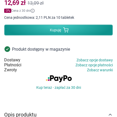
Dziecko
12,69 zł
13,09 zł
-
3
%
Cena z 30 dni
Higiena
Cena jednostkowa:
2,11 PLN za 10 tabletek
Kosmetyki
Kupuję
Mężczyzna
Produkt dostępny w magazynie
Zdrowy styl życia
Dostawy
Zobacz opcje dostawy
Płatności
Zobacz opcje płatności
Zabawki
Zwroty
Zobacz warunki
Sprzęt medyczny
Kup teraz - zapłać za 30 dni
Motoryzacja
Grupy produktowe
Opis produktu