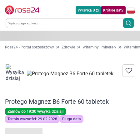
Wysyłka 0 zł
Krótkie daty
Kategorie
Rosa24 - Portal sprzedażowy
Zdrowie
Witaminy i minerały
Witaminy
Chemia gospodarcza
Dla zwierząt
Dom i ogród
Protego Magnez B6 Forte 60 tabletek
Zdrowie
Zamów do 19:30 wysyłka dzisiaj!
Termin ważności: 29.02.2028
Długa data
Kobieta w ciąży i mama