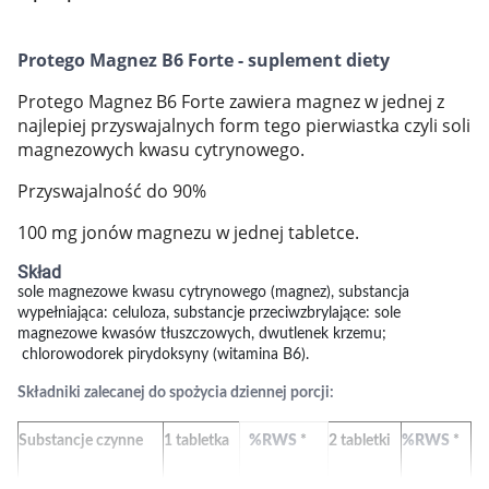
Marki
Protego Magnez B6 Forte - suplement diety
Protego Magnez B6 Forte zawiera magnez w jednej z
najlepiej przyswajalnych form tego pierwiastka czyli soli
magnezowych kwasu cytrynowego.
Przyswajalność do 90%
100 mg jonów magnezu w jednej tabletce.
Skład
sole magnezowe kwasu cytrynowego (magnez), substancja
wypełniająca: celuloza, substancje przeciwzbrylające: sole
magnezowe kwasów tłuszczowych, dwutlenek krzemu;
chlorowodorek pirydoksyny (witamina B6).
Składniki zalecanej do spożycia dziennej porcji:
Substancje czynne
1 tabletka
%RWS
*
2 tabletki
%RWS
*
Korzystamy z plików cookies w celu
dostosowania zawartości serwisu do Twoich