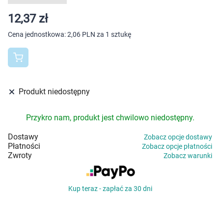
Dziecko
12,37 zł
Higiena
Cena jednostkowa:
2,06 PLN za 1 sztukę
Kosmetyki
Mężczyzna
Produkt niedostępny
Zdrowy styl życia
Przykro nam, produkt jest chwilowo niedostępny.
Zabawki
Dostawy
Zobacz opcje dostawy
Płatności
Zobacz opcje płatności
Sprzęt medyczny
Zwroty
Zobacz warunki
Motoryzacja
Kup teraz - zapłać za 30 dni
Grupy produktowe