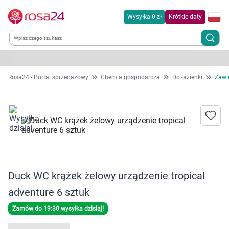
Wysyłka 0 zł
Krótkie daty
Kategorie
Rosa24 - Portal sprzedażowy
Chemia gospodarcza
Do łazienki
Zawi
Chemia gospodarcza
Dla zwierząt
Dom i ogród
Duck WC krążek żelowy urządzenie tropical
Zdrowie
adventure 6 sztuk
Kobieta w ciąży i mama
Zamów do 19:30 wysyłka dzisiaj!