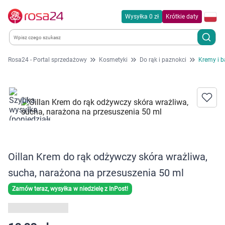
Wysyłka 0 zł
Krótkie daty
Rosa24 - Portal sprzedażowy
Kosmetyki
Do rąk i paznokci
Kremy i b
Kategorie
Chemia gospodarcza
Dla zwierząt
Dom i ogród
Oillan Krem do rąk odżywczy skóra wrażliwa,
sucha, narażona na przesuszenia 50 ml
Zdrowie
Zamów teraz, wysyłka w niedzielę z InPost!
Kobieta w ciąży i mama