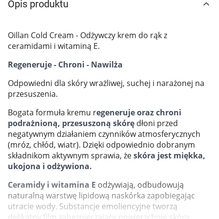
Opis produktu
Marki
Oillan Cold Cream - Odżywczy krem do rąk z
ceramidami i witaminą E.
Regeneruje - Chroni - Nawilża
Odpowiedni dla skóry wrażliwej, suchej i narażonej na
przesuszenia.
Bogata formuła kremu r
egeneruje oraz chroni
podrażnioną, przesuszoną skórę
dłoni przed
negatywnym działaniem czynników atmosferycznych
(mróz, chłód, wiatr). Dzięki odpowiednio dobranym
składnikom aktywnym sprawia, że
skóra jest miękka,
ukojona i odżywiona.
Ceramidy i witamina E
odżywiają, odbudowują
naturalną warstwę lipidową naskórka zapobiegając
Korzystamy z plików cookies w celu
utracie wody. Substancje emoliencyjne tworzą
dostosowania zawartości serwisu do Twoich
delikatny ﬁlm zabezpieczający powierzchnię skóry,