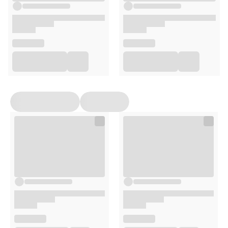
Microcristallina, Hydrogenated Castor Oil, Cellulose,
Petrolatum, Sodium Chloride, Tridecane, Parfum.
Opakowanie
50ml