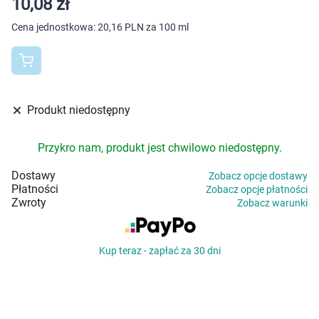
10,08 zł
Dziecko
Cena jednostkowa:
20,16 PLN za 100 ml
Higiena
Kosmetyki
Produkt niedostępny
Mężczyzna
Przykro nam, produkt jest chwilowo niedostępny.
Zdrowy styl życia
Dostawy
Zobacz opcje dostawy
Zabawki
Płatności
Zobacz opcje płatności
Zwroty
Zobacz warunki
Sprzęt medyczny
Kup teraz - zapłać za 30 dni
Motoryzacja
Grupy produktowe