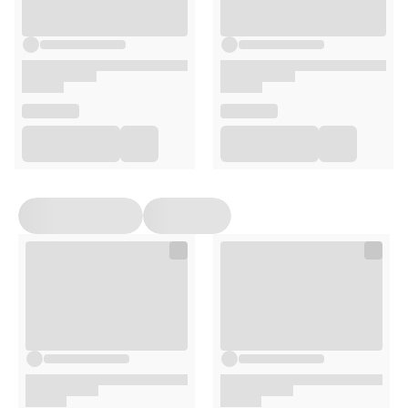
1 kapsułka dziennie w trakcie posiłku.
Opakowanie
30 kapsułek
Suplementy diety nie mogą być stosowane jako substytut
(zamiennik) zróżnicowanej diety ani zdrowego trybu życia.
Nie należy przekraczać zalecanej porcji produktu do
spożycia w ciągu dnia. Suplementy diety powinny być
przechowywane w sposób niedostępny dla małych dzieci.
Przed zastosowaniem produktu sugerujemy zapoznanie
się z dokładnymi informacjami podanymi na opakowaniu
lub załączonej ulotce.