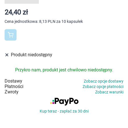
Dziecko
24,40 zł
Higiena
Cena jednostkowa:
8,13 PLN za 10 kapsułek
Kosmetyki
Mężczyzna
Produkt niedostępny
Zdrowy styl życia
Przykro nam, produkt jest chwilowo niedostępny.
Zabawki
Dostawy
Zobacz opcje dostawy
Płatności
Zobacz opcje płatności
Sprzęt medyczny
Zwroty
Zobacz warunki
Motoryzacja
Kup teraz - zapłać za 30 dni
Grupy produktowe