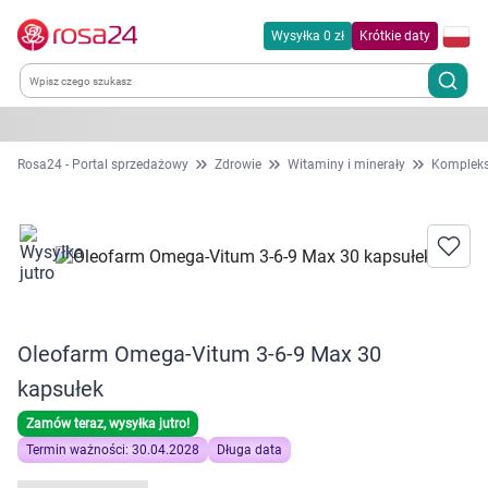
Wysyłka 0 zł
Krótkie daty
Kategorie
Rosa24 - Portal sprzedażowy
Zdrowie
Witaminy i minerały
Kompleks
Chemia gospodarcza
Dla zwierząt
Dom i ogród
Oleofarm Omega-Vitum 3-6-9 Max 30
Zdrowie
kapsułek
Zamów teraz, wysyłka jutro!
Kobieta w ciąży i mama
Termin ważności: 30.04.2028
Długa data