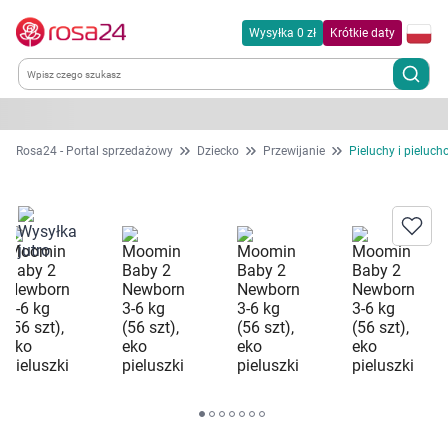
Wysyłka 0 zł
Krótkie daty
Kategorie
Rosa24 - Portal sprzedażowy
Dziecko
Przewijanie
Pieluchy i pieluch
Chemia gospodarcza
Dla zwierząt
Dom i ogród
Zdrowie
Kobieta w ciąży i mama