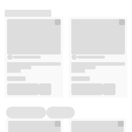
ustawienia wszystkich cookies klikając
AKCEPTUJĘ WSZYSTKIE
AKCEPTUJĘ WSZYSTKIE
Ustawienia