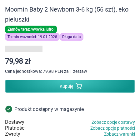
Dziecko
Moomin Baby 2 Newborn 3-6 kg (56 szt), eko
Higiena
pieluszki
Zamów teraz, wysyłka jutro!
Kosmetyki
Termin ważności: 19.01.2028
Długa data
Mężczyzna
79,98 zł
Zdrowy styl życia
Cena jednostkowa:
79,98 PLN za 1 zestaw
Zabawki
Kupuję
Sprzęt medyczny
Produkt dostępny w magazynie
Motoryzacja
Dostawy
Zobacz opcje dostawy
Płatności
Zobacz opcje płatności
Grupy produktowe
Zwroty
Zobacz warunki