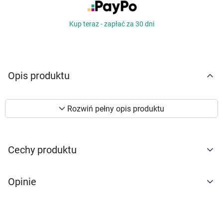
Marki
Kup teraz - zapłać za 30 dni
Opis produktu
Rozwiń pełny opis produktu
Korzystamy z plików cookies w celu
Cechy produktu
dostosowania zawartości serwisu do Twoich
preferencji. Więcej informacji znajdziesz w
naszej
polityce prywatności
. Możesz określić
Opinie
warunki przechowywania lub dostępu do
cookies poprzez kliknięcie przycisku
"Ustawienia" lub możesz zaakceptować