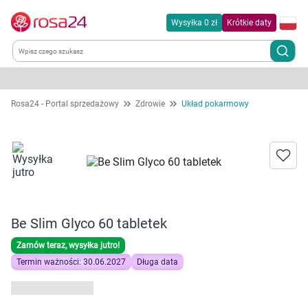
Wysyłka 0 zł
Krótkie daty
Kategorie
Rosa24 - Portal sprzedażowy
Zdrowie
Układ pokarmowy
Chemia gospodarcza
Dla zwierząt
Dom i ogród
Be Slim Glyco 60 tabletek
Zdrowie
Zamów teraz, wysyłka jutro!
Termin ważności: 30.06.2027
Długa data
Kobieta w ciąży i mama