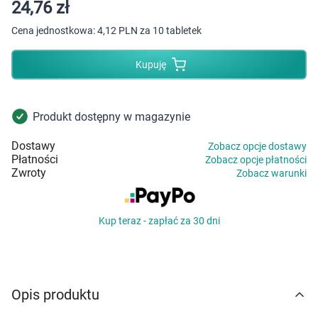
Dziecko
24,76 zł
Cena jednostkowa:
4,12 PLN za 10 tabletek
Higiena
Kupuję
Kosmetyki
Mężczyzna
Produkt dostępny w magazynie
Dostawy
Zobacz opcje dostawy
Zdrowy styl życia
Płatności
Zobacz opcje płatności
Zwroty
Zobacz warunki
Zabawki
Kup teraz - zapłać za 30 dni
Sprzęt medyczny
Motoryzacja
Opis produktu
Grupy produktowe