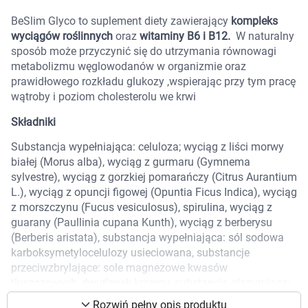
Marki
BeSlim Glyco to suplement diety zawierający
kompleks
wyciągów roślinnych
oraz
witaminy B6 i B12.
W naturalny
sposób może przyczynić się do utrzymania równowagi
metabolizmu węglowodanów w organizmie oraz
prawidłowego rozkładu glukozy ,wspierając przy tym pracę
wątroby i poziom cholesterolu we krwi
Składniki
Substancja wypełniająca: celuloza; wyciąg z liści morwy
białej (Morus alba), wyciąg z gurmaru (Gymnema
sylvestre), wyciąg z gorzkiej pomarańczy (Citrus Aurantium
L.), wyciąg z opuncji figowej (Opuntia Ficus Indica), wyciąg
z morszczynu (Fucus vesiculosus), spirulina, wyciąg z
guarany (Paullinia cupana Kunth), wyciąg z berberysu
(Berberis aristata), substancja wypełniająca: sól sodowa
karboksymetylocelulozy usieciowana, substancje
przeciwzbrylające: sole magnezowe kwasów
Korzystamy z plików cookies w celu
tłuszczowych, dwutlenek krzemu, substancja glazurująca:
dostosowania zawartości serwisu do Twoich
sorbitole; chlorowodorek pirydoksyny, cyjanokobalamina,
preferencji. Więcej informacji znajdziesz w
Rozwiń pełny opis produktu