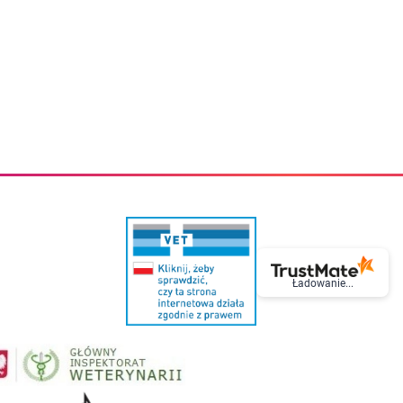
eczki do zębów dla dzieci
Kremy do twarzy
cięce
Kremy przeciwzmarszczkowe
i
Kremy na noc
ory i akcesoria
Cera mieszana tłusta trądzikowa
i i akcesoria
Cera sucha
Smoczki uspokajające dla dzieci i niemowlaków
Cera naczynkowa
Akcesoria do smoczków
Cera wrażliwa i atopowa
 i tekstylia dla dzieci
Na dzień
Otulacze
Na dzień i na noc
Prześcieradła, podkłady
Mgiełki do twarzy
ria do kąpieli
Olejki do twarzy
i
Paski i plastry oczyszczające
nie dzieci
Preparaty punktowe
Szczoteczki i akcesoria do mycia butelek dla dzieci i niemow
Serum do twarzy
Termosy dla dzieci i niemowląt
Wody termalne
Śniadaniowki dla dzieci i niemowląt
Korean Beauty
Ładowanie...
Sterylizatory do butelek dla dzieci i niemowląt
Do rzęs i brwi
Butelki dla dzieci
Kosmetyki do makijażu oczu
Akcesoria do butelek i kubków
Tusze do rzęs
Kubki dla dzieci
Kredki do oczu
Podgrzewacze
Eyelinery
Przechowywanie mleka
Cienie do powiek
Śliniaki
Artykuły kosmetyczne