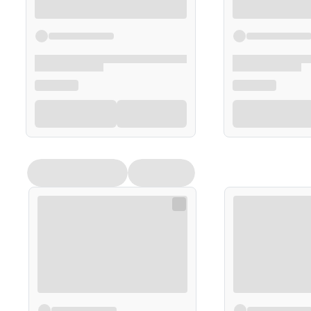
B₁₂, 0,0001 %); substancje powlekające: wosk karnauba
dwutlenek krzemu, sole magnezowe kwasów tłuszczowyc
Skład
Składniki
Witamina C
Niacyna
Witamina E
Witamina B6
Witamina B2 (Ryboflawina)
Witamina A (ekwiwalentu retinolu)
Witamina B12
Witamina B1 (Tiamina)
Kwas foliowy
Biotyna
Kwas pantotenowy
Żelazo
Cynk
*RWS-referencyjna wartość spożycia
Opakowanie