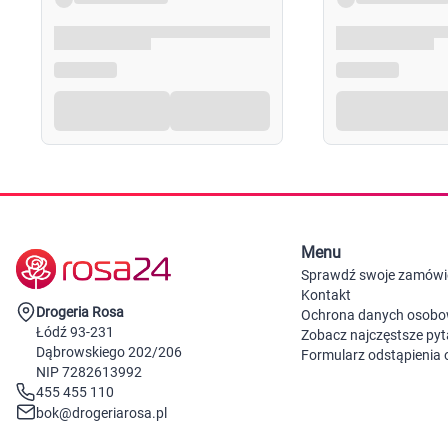
120 drażetek
Uwagi
Suplementy diety nie mogą być stosowane jako substyt
trybu życia. Nie należy przekraczać zalecanej porcji p
powinny być przechowywane w sposób niedostępny dla
sugerujemy zapoznanie się z dokładnymi informacjami
Menu
Sprawdź swoje zamówi
Kontakt
Drogeria Rosa
Ochrona danych osob
Łódź 93-231
Zobacz najczęstsze pyt
Dąbrowskiego 202/206
Formularz odstąpienia
NIP 7282613992
455 455 110
bok@drogeriarosa.pl