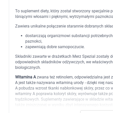
Zabawki
Zwierzęta gospodarskie
To suplement diety, który został stworzony specjalnie 
Akwarystyka
lśniącymi włosami i pięknymi, wytrzymałymi paznokci
Zawiera unikalne połączenie starannie dobranych skład
dostarczają organizmowi substancji potrzebnych
paznokci,
zapewniają dobre samopoczucie.
Składniki zawarte w drażetkach Merz Spezial zostały 
odpowiednich składników odżywczych, we właściwych 
biologicznych.
Witamina A
zwana też retinolem, odpowiedzialna jest 
A jest także nazywana witaminą urody - dzięki niej nas
A pobudza wzrost tkanki nabłonkowej skóry, przez co 
witaminy A poprawia koloryt skóry, wyrównuje także p
trądzikowych. Suplementy zawierające w składzie wita
także zniszczonej w wyniku zbyt intensywnego korzysta
tzw. naturalnych przeciwutleniaczy, które chronią kom
K