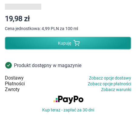
Dziecko
Higiena
19,98 zł
Cena jednostkowa:
4,99 PLN za 100 ml
Kosmetyki
Kupuję
Mężczyzna
Zdrowy styl życia
Produkt dostępny w magazynie
Dostawy
Zobacz opcje dostawy
Zabawki
Płatności
Zobacz opcje płatności
Zwroty
Zobacz warunki
Sprzęt medyczny
Kup teraz - zapłać za 30 dni
Motoryzacja
Grupy produktowe