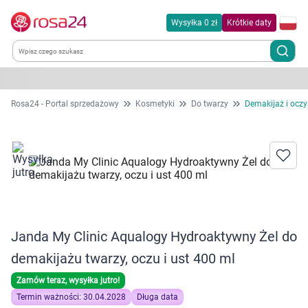
Wysyłka 0 zł
Krótkie daty
Kategorie
Rosa24 - Portal sprzedażowy
Kosmetyki
Do twarzy
Demakijaż i oczy
Chemia gospodarcza
Dla zwierząt
Dom i ogród
Janda My Clinic Aqualogy Hydroaktywny Żel do
Zdrowie
demakijażu twarzy, oczu i ust 400 ml
Kobieta w ciąży i mama
Zamów teraz, wysyłka jutro!
Termin ważności: 30.04.2028
Długa data