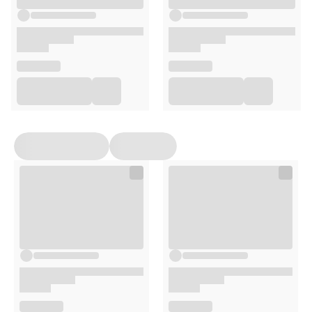
Niewielką ilość żelu nanieś na wilgotną skórę.
Rozprowadź i spłucz wodą.
Żel może być stosowany również do demakijażu
twarzy. W tym celu niewielką ilość żelu nanieś na
płatek kosmetyczny i oczyść twarz.
Opakowanie
400ml