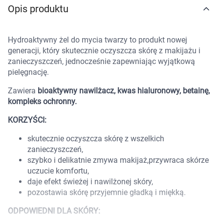
Opis produktu
Marki
Hydroaktywny żel do mycia twarzy to produkt nowej
generacji, który skutecznie oczyszcza skórę z makijażu i
zanieczyszczeń, jednocześnie zapewniając wyjątkową
pielęgnację.
Zawiera
bioaktywny nawilżacz, kwas hialuronowy, betainę,
kompleks ochronny.
KORZYŚCI:
skutecznie oczyszcza skórę z wszelkich
zanieczyszczeń,
szybko i delikatnie zmywa makijaż,przywraca skórze
uczucie komfortu,
daje efekt świeżej i nawilżonej skóry,
pozostawia skórę przyjemnie gładką i miękką.
Korzystamy z plików cookies w celu
ODPOWIEDNI DLA SKÓRY:
dostosowania zawartości serwisu do Twoich