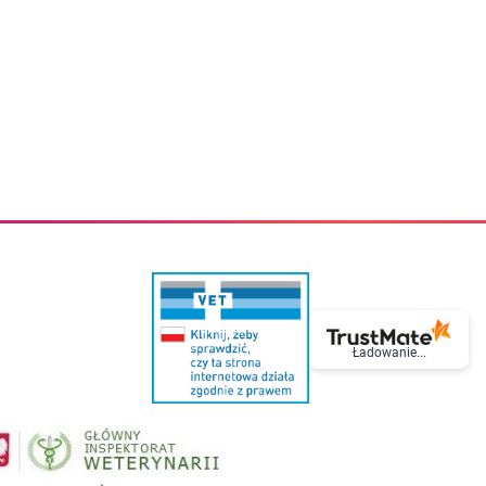
eczki do zębów dla dzieci
Kremy do twarzy
cięce
Kremy przeciwzmarszczkowe
i
Kremy na noc
ory i akcesoria
Cera mieszana tłusta trądzikowa
i i akcesoria
Cera sucha
Smoczki uspokajające dla dzieci i niemowlaków
Cera naczynkowa
Akcesoria do smoczków
Cera wrażliwa i atopowa
 i tekstylia dla dzieci
Na dzień
Otulacze
Na dzień i na noc
Prześcieradła, podkłady
Mgiełki do twarzy
ria do kąpieli
Olejki do twarzy
i
Paski i plastry oczyszczające
nie dzieci
Preparaty punktowe
Szczoteczki i akcesoria do mycia butelek dla dzieci i niemow
Serum do twarzy
Termosy dla dzieci i niemowląt
Wody termalne
Śniadaniowki dla dzieci i niemowląt
Korean Beauty
Sterylizatory do butelek dla dzieci i niemowląt
Do rzęs i brwi
Ładowanie...
Butelki dla dzieci
Kosmetyki do makijażu oczu
Akcesoria do butelek i kubków
Tusze do rzęs
Kubki dla dzieci
Kredki do oczu
Podgrzewacze
Eyelinery
Przechowywanie mleka
Cienie do powiek
Śliniaki
Artykuły kosmetyczne