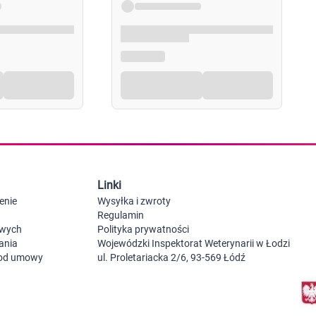
Probiotyki, odbudowa flory jelitowej
Szczot
Leki na zgagę i refluks
Akcesoria dzie
Suplementy z błonnikiem
Nocnik
Syropy i tabletki na brak apetytu
Laktat
Leki i suplementy na choroby trzustki
Smoczk
Leki na nietolerancję laktozy
Leki i suplementy na pasożyty ludzkie
Leki na ból brzucha i skurcze
Pościel
Leki i suplementy na wzdęcia
Leki na niestrawność i ból żołądka
Żywienie w chorobie
Akceso
Serce i układ krążenia
Gryzak
Leki i suplementy na cholesterol
Karmie
Linki
Preparaty wspomagające pracę serca
Maści, tabletki i leki na żylaki
enie
Wysyłka i zwroty
Maści, czopki i leki na hemoroidy
Regulamin
Kwasy tłuszczowe omega 3, 6, 9
owych
Polityka prywatności
Leki przeciwzakrzepowe
ania
Wojewódzki Inspektorat Weterynarii w Łodzi
Leki na nadciśnienie
 od umowy
ul. Proletariacka 2/6, 93-569 Łódź
Leki i tabletki na krążenie
Leki na obrzęki nóg
Seks i zdrowie intymne
Lubrykanty