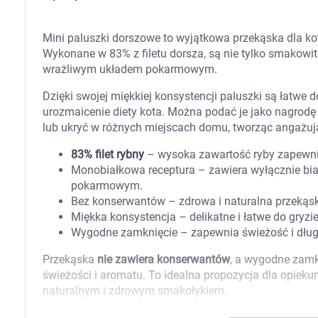
Zabawki
Zwierzęta gospodarskie
Akwarystyka
Mini paluszki dorszowe to wyjątkowa przekąska dla kot
Wykonane w 83% z filetu dorsza, są nie tylko smakowit
wrażliwym układem pokarmowym.
Dzięki swojej miękkiej konsystencji paluszki są łatwe
urozmaicenie diety kota. Można podać je jako nagrodę 
lub ukryć w różnych miejscach domu, tworząc angaż
83% filet rybny
– wysoka zawartość ryby zapewni
Monobiałkowa receptura – zawiera wyłącznie biał
pokarmowym.
Bez konserwantów – zdrowa i naturalna przekąs
Miękka konsystencja – delikatne i łatwe do gryzi
Wygodne zamknięcie – zapewnia świeżość i dług
Przekąska
nie zawiera konserwantów
, a wygodne zam
świeżości i aromatu. To idealna propozycja dla opieku
naturalnym i zdrowym smakołykiem.
Skład
K