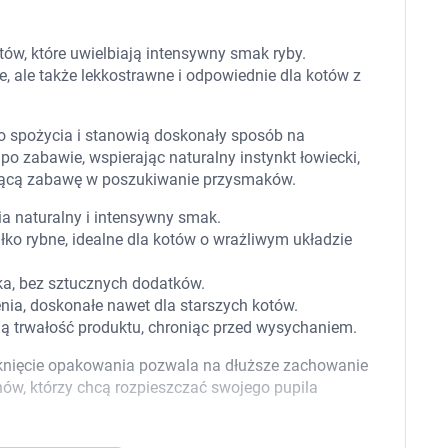
 dla psa i kota
Leki na chrypkę
Witaminy i minerały
Witaminy
ów, które uwielbiają intensywny smak ryby.
Leki i suplementy z witaminą A
Witami
e, ale także lekkostrawne i odpowiednie dla kotów z
Leki i suplementy z witaminą A+E
Witaminy ADEK A + D + E + K
Leki i suplementy z witaminą B1
 do spożycia i stanowią doskonały sposób na
Leki i suplementy z witaminą B2
po zabawie, wspierając naturalny instynkt łowiecki,
Leki i suplementy z witaminą B3
ującą zabawę w poszukiwanie przysmaków.
Leki i suplementy z witaminą B6
Leki i suplementy z witaminą B9 kwas
Ak
a naturalny i intensywny smak.
Leki i suplementy z witaminą B12
Wk
ko rybne, idealne dla kotów o wrażliwym układzie
Leki i suplementy z witaminą B comp
Układ
Ni
Leki i suplementy z witaminą C
Leki i suplementy z witaminą D
ka, bez sztucznych dodatków.
Leki i suplementy z witaminą E
enia, doskonałe nawet dla starszych kotów.
Leki i suplementy z witaminą K
ą trwałość produktu, chroniąc przed wysychaniem.
Leki i suplementy z witaminami K+D
Biotyna
knięcie opakowania pozwala na dłuższe zachowanie
Pozostałe witaminy
Katar
Ma
nów, którzy chcą rozpieszczać swojego pupila
Leki i suplementy z witaminą B5
Minerały w tabletkach i płynie
Tabletki i preparaty z chromem
orzystamy z plików cookies w celu dostosowania zawartości