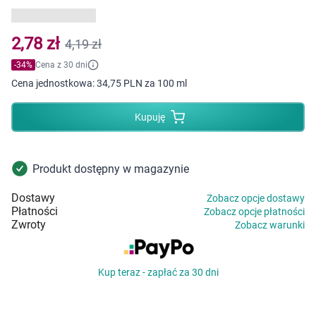
Dziecko
Higiena
2,78 zł
4,19 zł
-
34
%
Cena z 30 dni
Kosmetyki
Cena jednostkowa:
34,75 PLN za 100 ml
Mężczyzna
Kupuję
Zdrowy styl życia
Produkt dostępny w magazynie
Zabawki
Dostawy
Zobacz opcje dostawy
Płatności
Zobacz opcje płatności
Sprzęt medyczny
Zwroty
Zobacz warunki
Motoryzacja
Kup teraz - zapłać za 30 dni
Grupy produktowe