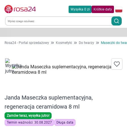
Wysyłka 0 zł
Krótkie daty
Kategorie
Rosa24 - Portal sprzedażowy
Kosmetyki
Do twarzy
Maseczki do twa
Chemia gospodarcza
Dla zwierząt
Dom i ogród
Janda Maseczka suplementacyjna,
Zdrowie
regeneracja ceramidowa 8 ml
Kobieta w ciąży i mama
Zamów teraz, wysyłka jutro!
Termin ważności: 30.08.2027
Długa data