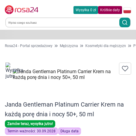
Wysyłka 0 zł
Krótkie daty
Kategorie
Rosa24 - Portal sprzedażowy
Mężczyzna
Kosmetyki dla mężczyzn
P
Chemia gospodarcza
Dla zwierząt
Dom i ogród
Janda Gentleman Platinum Carrier Krem na
Zdrowie
każdą porę dnia i nocy 50+, 50 ml
Kobieta w ciąży i mama
Zamów teraz, wysyłka jutro!
Termin ważności: 30.09.2028
Długa data