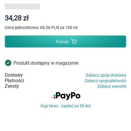
Dziecko
Higiena
34,28 zł
Cena jednostkowa:
68,56 PLN za 100 ml
Kosmetyki
Kupuję
Mężczyzna
Zdrowy styl życia
Produkt dostępny w magazynie
Dostawy
Zobacz opcje dostawy
Zabawki
Płatności
Zobacz opcje płatności
Zwroty
Zobacz warunki
Sprzęt medyczny
Kup teraz - zapłać za 30 dni
Motoryzacja
Grupy produktowe