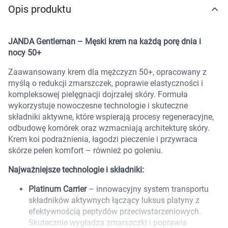
Opis produktu
Marki
JANDA Gentleman – Męski krem na każdą porę dnia i
nocy 50+
Zaawansowany krem dla mężczyzn 50+, opracowany z
myślą o redukcji zmarszczek, poprawie elastyczności i
kompleksowej pielęgnacji dojrzałej skóry. Formuła
wykorzystuje nowoczesne technologie i skuteczne
składniki aktywne, które wspierają procesy regeneracyjne,
odbudowę komórek oraz wzmacniają architekturę skóry.
Krem koi podrażnienia, łagodzi pieczenie i przywraca
skórze pełen komfort – również po goleniu.
Najważniejsze technologie i składniki:
Platinum Carrier
– innowacyjny system transportu
składników aktywnych łączący luksus platyny z
efektywnością peptydów przeciwstarzeniowych.
Korzystamy z plików cookies w celu
Skutecznie wygładza zmarszczki i poprawia
dostosowania zawartości serwisu do Twoich