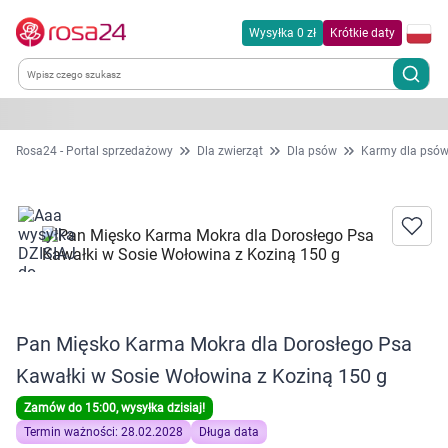
Wysyłka 0 zł
Krótkie daty
Kategorie
Rosa24 - Portal sprzedażowy
Dla zwierząt
Dla psów
Karmy dla psó
Chemia gospodarcza
Dla zwierząt
Dom i ogród
Pan Mięsko Karma Mokra dla Dorosłego Psa
Zdrowie
Kawałki w Sosie Wołowina z Koziną 150 g
Kobieta w ciąży i mama
Zamów do 15:00, wysyłka dzisiaj!
Termin ważności: 28.02.2028
Długa data