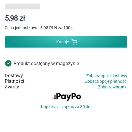
Dziecko
Higiena
5,98 zł
Cena jednostkowa:
3,98 PLN za 100 g
Kosmetyki
Kupuję
Mężczyzna
Zdrowy styl życia
Produkt dostępny w magazynie
Dostawy
Zobacz opcje dostawy
Zabawki
Płatności
Zobacz opcje płatności
Zwroty
Zobacz warunki
Sprzęt medyczny
Kup teraz - zapłać za 30 dni
Motoryzacja
Grupy produktowe