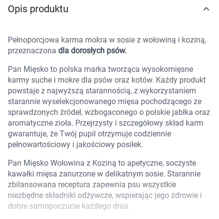
Opis produktu
Marki
Pełnoporcjowa karma mokra w sosie z wołowiną i koziną,
przeznaczona
dla dorosłych psów.
Pan Mięsko to polska marka tworząca wysokomięsne
karmy suche i mokre dla psów oraz kotów. Każdy produkt
powstaje z najwyższą starannością, z wykorzystaniem
starannie wyselekcjonowanego mięsa pochodzącego ze
sprawdzonych źródeł, wzbogaconego o polskie jabłka oraz
aromatyczne zioła. Przejrzysty i szczegółowy skład karm
gwarantuje, że Twój pupil otrzymuje codziennie
pełnowartościowy i jakościowy posiłek.
Pan Mięsko Wołowina z Koziną to apetyczne, soczyste
kawałki mięsa zanurzone w delikatnym sosie. Starannie
zbilansowana receptura zapewnia psu wszystkie
niezbędne składniki odżywcze, wspierając jego zdrowie i
Korzystamy z plików cookies w celu
dobre samopoczucie każdego dnia.
dostosowania zawartości serwisu do Twoich