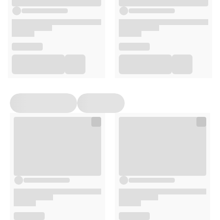
ENERGIA METABOLICZNA
kcal / 100g (metoda
obliczeniowa): 87,9.
Przechowywanie
Karmę przechowuj zawsze w suchym, chłodnym
miejscu bez bezpośredniego narażenia na promienie
słoneczne.
Po otwarciu produkt należy przechowywać w
lodówce i zużyć w ciągu maksymalnie 24h.
Opakowanie
150g