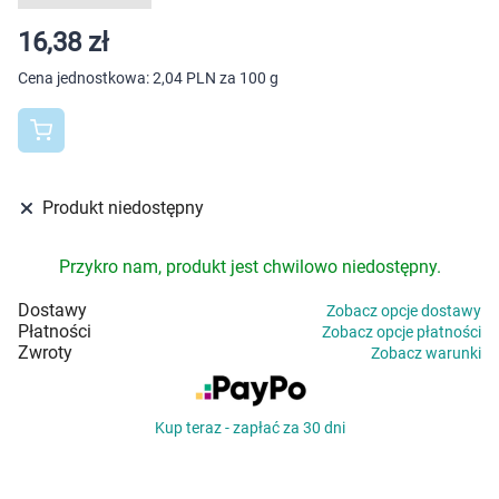
Dziecko
16,38 zł
Higiena
Cena jednostkowa:
2,04 PLN za 100 g
Kosmetyki
Mężczyzna
Produkt niedostępny
Zdrowy styl życia
Przykro nam, produkt jest chwilowo niedostępny.
Zabawki
Dostawy
Zobacz opcje dostawy
Płatności
Zobacz opcje płatności
Sprzęt medyczny
Zwroty
Zobacz warunki
Motoryzacja
Kup teraz - zapłać za 30 dni
Grupy produktowe