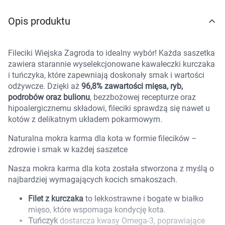
Marki
Opis produktu
Fileciki Wiejska Zagroda to idealny wybór! Każda saszetka
zawiera starannie wyselekcjonowane kawałeczki kurczaka
i tuńczyka, które zapewniają doskonały smak i wartości
odżywcze. Dzięki aż
96,8% zawartości mięsa, ryb,
podrobów oraz bulionu
, bezzbożowej recepturze oraz
hipoalergicznemu składowi, fileciki sprawdzą się nawet u
kotów z delikatnym układem pokarmowym.
Naturalna mokra karma dla kota w formie filecików –
zdrowie i smak w każdej saszetce
Nasza mokra karma dla kota została stworzona z myślą o
najbardziej wymagających kocich smakoszach.
Filet z kurczaka
to lekkostrawne i bogate w białko
mięso, które wspomaga kondycję kota.
Korzystamy z plików cookies w celu
Tuńczyk
dostarcza kwasy Omega-3, poprawiające