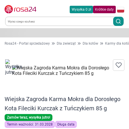
Wysyłka 0 zł
Krótkie daty
Kategorie
Rosa24 - Portal sprzedażowy
Dla zwierząt
Dla kotów
Karmy dla kot
Chemia gospodarcza
Dla zwierząt
Dom i ogród
Wiejska Zagroda Karma Mokra dla Dorosłego
Zdrowie
Kota Fileciki Kurczak z Tuńczykiem 85 g
Kobieta w ciąży i mama
Zamów teraz, wysyłka jutro!
Termin ważności: 31.03.2028
Długa data