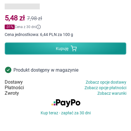
Dziecko
Higiena
5,48 zł
7,98 zł
-
31
%
Cena z 30 dni
Kosmetyki
Cena jednostkowa:
6,44 PLN za 100 g
Mężczyzna
Kupuję
Zdrowy styl życia
Produkt dostępny w magazynie
Zabawki
Dostawy
Zobacz opcje dostawy
Płatności
Zobacz opcje płatności
Sprzęt medyczny
Zwroty
Zobacz warunki
Motoryzacja
Kup teraz - zapłać za 30 dni
Grupy produktowe