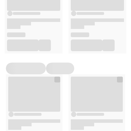
DODATKI DIETETYCZNE:
cynk (jednowodny siarczan
cynku, 3b605) 25 mg, mangan (siarczan manganawy,
monohydrat, 3b503) 1,4 mg, miedź (pentahydrat siarczanu
miedzi (II), 3b405) 2 mg, jod (bezwodny jodan wapnia,
3b202) 0,75 mg, tauryna (3a370) 1500 mg.
ENERGIA METABOLICZNA
kcal / 100 g (metoda
obliczeniowa): 104,75
Opakowanie
85g