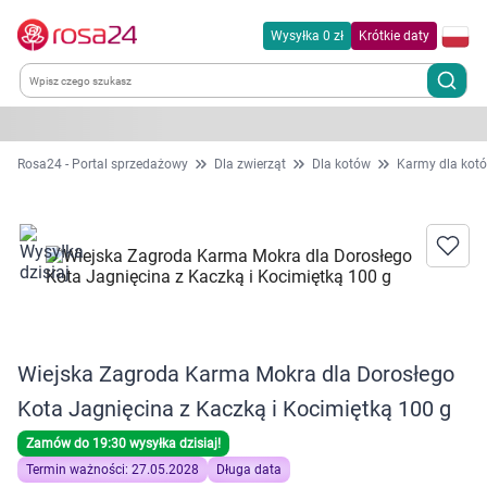
Wysyłka 0 zł
Krótkie daty
Kategorie
Rosa24 - Portal sprzedażowy
Dla zwierząt
Dla kotów
Karmy dla kot
Chemia gospodarcza
Dla zwierząt
Dom i ogród
Wiejska Zagroda Karma Mokra dla Dorosłego
Zdrowie
Kota Jagnięcina z Kaczką i Kocimiętką 100 g
Kobieta w ciąży i mama
Zamów do 19:30 wysyłka dzisiaj!
Termin ważności: 27.05.2028
Długa data