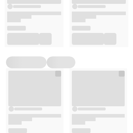
Superfoods
– spirulina, drożdże piwne, MOS i FOS
Bez sztucznych dodatków
Skład
54% jagnięcina (serce, mięso, wątroba, płuca,
żwacze),
30,4% bulion,
14% kaczka,
1% składniki mineralne,
0,1% olej z łososia,
0,1% spirulina,
0,1% kocimiętka,
0,1% drożdże piwne,
0,1% MOS,
0,1% FOS.
Składniki analityczne:
białko surowe:
10%
tłuszcz surowy:
7%