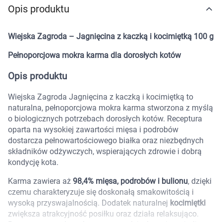
Opis produktu
Marki
Wiejska Zagroda – Jagnięcina z kaczką i kocimiętką 100 g
Pełnoporcjowa mokra karma dla dorosłych kotów
Opis produktu
Wiejska Zagroda Jagnięcina z kaczką i kocimiętką to
naturalna, pełnoporcjowa mokra karma stworzona z myślą
o biologicznych potrzebach dorosłych kotów. Receptura
oparta na wysokiej zawartości mięsa i podrobów
dostarcza pełnowartościowego białka oraz niezbędnych
składników odżywczych, wspierających zdrowie i dobrą
kondycję kota.
Karma zawiera aż
98,4% mięsa, podrobów i bulionu
, dzięki
czemu charakteryzuje się doskonałą smakowitością i
wysoką przyswajalnością. Dodatek naturalnej
kocimiętki
Korzystamy z plików cookies w celu
zwiększa atrakcyjność posiłku oraz działa relaksująco.
dostosowania zawartości serwisu do Twoich