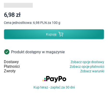
Dziecko
Higiena
6,98 zł
Cena jednostkowa:
6,98 PLN za 100 g
Kosmetyki
Kupuję
Mężczyzna
Zdrowy styl życia
Produkt dostępny w magazynie
Dostawy
Zobacz opcje dostawy
Zabawki
Płatności
Zobacz opcje płatności
Zwroty
Zobacz warunki
Sprzęt medyczny
Kup teraz - zapłać za 30 dni
Motoryzacja
Grupy produktowe