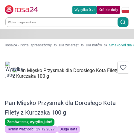
Wysyłka 0 zł
Krótkie daty
Kategorie
Rosa24 - Portal sprzedażowy
Dla zwierząt
Dla kotów
Smakołyki dla 
Chemia gospodarcza
Dla zwierząt
Dom i ogród
Pan Mięsko Przysmak dla Dorosłego Kota
Zdrowie
Filety z Kurczaka 100 g
Kobieta w ciąży i mama
Zamów teraz, wysyłka jutro!
Termin ważności: 29.12.2027
Długa data