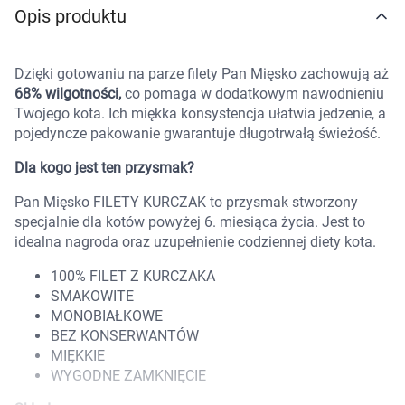
Opis produktu
Marki
Dzięki gotowaniu na parze filety Pan Mięsko zachowują aż
68% wilgotności,
co pomaga w dodatkowym nawodnieniu
Twojego kota. Ich miękka konsystencja ułatwia jedzenie, a
pojedyncze pakowanie gwarantuje długotrwałą świeżość.
Dla kogo jest ten przysmak?
Pan Mięsko FILETY KURCZAK to przysmak stworzony
specjalnie dla kotów powyżej 6. miesiąca życia. Jest to
idealna nagroda oraz uzupełnienie codziennej diety kota.
100% FILET Z KURCZAKA
SMAKOWITE
MONOBIAŁKOWE
BEZ KONSERWANTÓW
MIĘKKIE
WYGODNE ZAMKNIĘCIE
Korzystamy z plików cookies w celu
dostosowania zawartości serwisu do Twoich