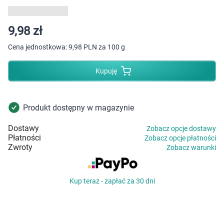
Dziecko
Higiena
9,98 zł
Cena jednostkowa:
9,98 PLN za 100 g
Kosmetyki
Kupuję
Mężczyzna
Zdrowy styl życia
Produkt dostępny w magazynie
Dostawy
Zobacz opcje dostawy
Zabawki
Płatności
Zobacz opcje płatności
Zwroty
Zobacz warunki
Sprzęt medyczny
Kup teraz - zapłać za 30 dni
Motoryzacja
Grupy produktowe