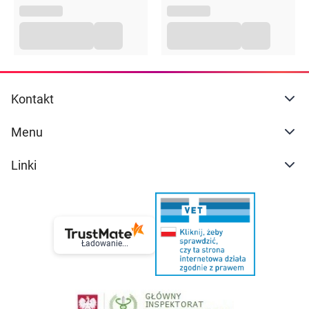
0,1% olej z łososia,
0,1% spirulina.
Składniki analityczne:
Kontakt
białko surowe:
10%
tłuszcz surowy:
6,2%
Menu
popiół surowy:
2,3%
włókno surowe:
0,1%
wilgotność:
80,5%
Linki
wapń:
0,39%
fosfor:
0,31%
Dodatki żywieniowe / kg:
Ładowanie...
witamina D3:
200 j.m.
witamina E:
25 mg
cynk (jednowodny siarczan cynku):
15 mg
mangan (siarczan manganawy, monohydrat):
3 mg