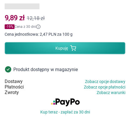
Dziecko
Higiena
9,89 zł
12,18 zł
-
19
%
Cena z 30 dni
Kosmetyki
Cena jednostkowa:
2,47 PLN za 100 g
Mężczyzna
Kupuję
Zdrowy styl życia
Produkt dostępny w magazynie
Zabawki
Dostawy
Zobacz opcje dostawy
Płatności
Zobacz opcje płatności
Sprzęt medyczny
Zwroty
Zobacz warunki
Motoryzacja
Kup teraz - zapłać za 30 dni
Grupy produktowe