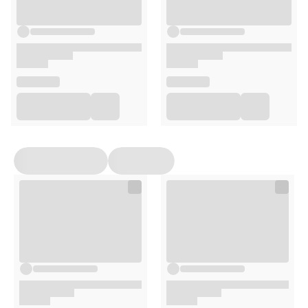
Polska marka
Poznaj supermoce składników:
Mięso królika
– jedno z najzdrowszych mięs, bogate
w białko, ubogie w tłuszcz, źródło niezbędnych
aminokwasów i minerałów
Mięso indyka
– lekkostrawne, chude i łatwo
przyswajalne białko
Olej z łososia
– kwasy Omega-3 EPA i DHA
wspierające skórę i sierść
Spirulina
– naturalne źródło witamin, minerałów i
beta-karotenu
Skład
45% indyk (16% mięso, 13% przełyk, 10% żołądek, 6%
wątroba),
25% królik (mięso, podroby),
27,8% bulion,
składniki mineralne,