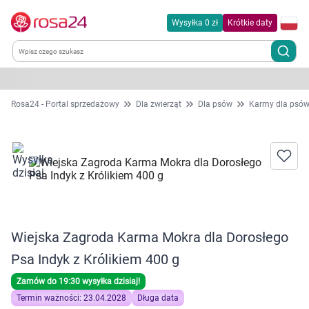
Wysyłka 0 zł
Krótkie daty
Kategorie
Rosa24 - Portal sprzedażowy
Dla zwierząt
Dla psów
Karmy dla psó
Chemia gospodarcza
Dla zwierząt
Dom i ogród
Wiejska Zagroda Karma Mokra dla Dorosłego
Zdrowie
Psa Indyk z Królikiem 400 g
Kobieta w ciąży i mama
Zamów do 19:30 wysyłka dzisiaj!
Termin ważności: 23.04.2028
Długa data