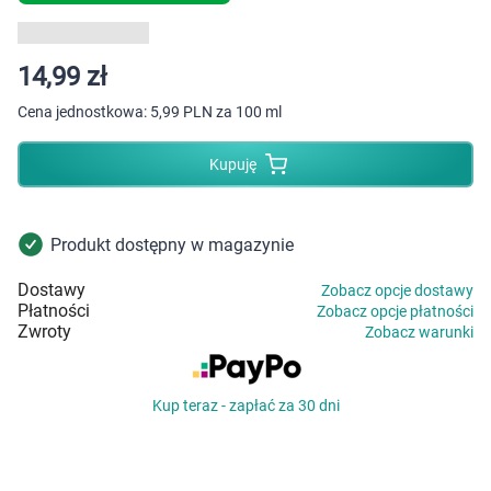
Dziecko
Higiena
14,99 zł
Cena jednostkowa:
5,99 PLN za 100 ml
Kosmetyki
Kupuję
Mężczyzna
Zdrowy styl życia
Produkt dostępny w magazynie
Zabawki
Dostawy
Zobacz opcje dostawy
Płatności
Zobacz opcje płatności
Zwroty
Zobacz warunki
Sprzęt medyczny
Motoryzacja
Kup teraz - zapłać za 30 dni
Grupy produktowe