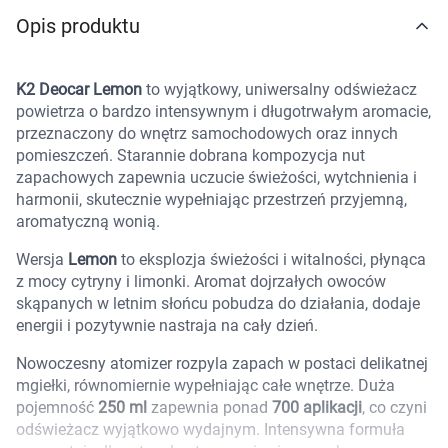
Marki
Opis produktu
K2 Deocar Lemon
to wyjątkowy, uniwersalny odświeżacz
powietrza o bardzo intensywnym i długotrwałym aromacie,
przeznaczony do wnętrz samochodowych oraz innych
pomieszczeń. Starannie dobrana kompozycja nut
zapachowych zapewnia uczucie świeżości, wytchnienia i
harmonii, skutecznie wypełniając przestrzeń przyjemną,
aromatyczną wonią.
Wersja
Lemon
to eksplozja świeżości i witalności, płynąca
z mocy cytryny i limonki. Aromat dojrzałych owoców
skąpanych w letnim słońcu pobudza do działania, dodaje
energii i pozytywnie nastraja na cały dzień.
Nowoczesny atomizer rozpyla zapach w postaci delikatnej
mgiełki, równomiernie wypełniając całe wnętrze. Duża
pojemność
250 ml
zapewnia ponad
700 aplikacji
, co czyni
Korzystamy z plików cookies w celu
odświeżacz wyjątkowo wydajnym. Intensywna formuła