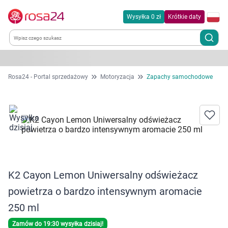
Wysyłka 0 zł
Krótkie daty
Kategorie
Rosa24 - Portal sprzedażowy
Motoryzacja
Zapachy samochodowe
Chemia gospodarcza
Dla zwierząt
Dom i ogród
K2 Cayon Lemon Uniwersalny odświeżacz
Zdrowie
powietrza o bardzo intensywnym aromacie
Kobieta w ciąży i mama
250 ml
Zamów do 19:30 wysyłka dzisiaj!