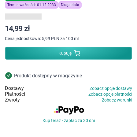
Dziecko
Termin ważności: 01.12.2033
Długa data
Higiena
14,99 zł
Kosmetyki
Cena jednostkowa:
5,99 PLN za 100 ml
Mężczyzna
Kupuję
Zdrowy styl życia
Produkt dostępny w magazynie
Zabawki
Dostawy
Zobacz opcje dostawy
Płatności
Zobacz opcje płatności
Sprzęt medyczny
Zwroty
Zobacz warunki
Motoryzacja
Kup teraz - zapłać za 30 dni
Grupy produktowe