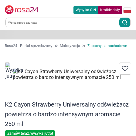
Wysyłka 0 zł
Krótkie daty
Kategorie
Rosa24 - Portal sprzedażowy
Motoryzacja
Zapachy samochodowe
Chemia gospodarcza
Dla zwierząt
Dom i ogród
K2 Cayon Strawberry Uniwersalny odświeżacz
Zdrowie
powietrza o bardzo intensywnym aromacie
Kobieta w ciąży i mama
250 ml
Zamów teraz, wysyłka jutro!