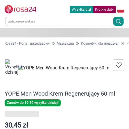
Wysyłka 0 zł
Krótkie daty
Kategorie
Rosa24 - Portal sprzedażowy
Mężczyzna
Kosmetyki dla mężczyzn
P
Chemia gospodarcza
Dla zwierząt
Dom i ogród
YOPE Men Wood Krem Regenerujący 50 ml
Zdrowie
Zamów do 19:30 wysyłka dzisiaj!
Kobieta w ciąży i mama
30,45 zł