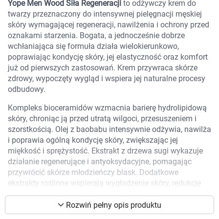
Yope Men Wood Siła Regeneracji
to odżywczy krem do
Marki
twarzy przeznaczony do intensywnej pielęgnacji męskiej
skóry wymagającej regeneracji, nawilżenia i ochrony przed
oznakami starzenia. Bogata, a jednocześnie dobrze
wchłaniająca się formuła działa wielokierunkowo,
poprawiając kondycję skóry, jej elastyczność oraz komfort
już od pierwszych zastosowań. Krem przywraca skórze
zdrowy, wypoczęty wygląd i wspiera jej naturalne procesy
odbudowy.
Kompleks bioceramidów wzmacnia barierę hydrolipidową
skóry, chroniąc ją przed utratą wilgoci, przesuszeniem i
szorstkością. Olej z baobabu intensywnie odżywia, nawilża
i poprawia ogólną kondycję skóry, zwiększając jej
miękkość i sprężystość. Ekstrakt z drzewa sugi wykazuje
działanie regenerujące i antyoksydacyjne, pomagając
przywrócić skórze młodzieńczy blask. Dodatkowe
ekstrakty roślinne wspierają wygładzenie skóry, redukcję
Korzystamy z plików cookies w celu
podrażnień i zaczerwienień oraz ochronę przed
dostosowania zawartości serwisu do Twoich
negatywnym wpływem czynników zewnętrznych. Produkt
Rozwiń pełny opis produktu
preferencji. Więcej informacji znajdziesz w
jest wegański i przetestowany dermatologicznie.