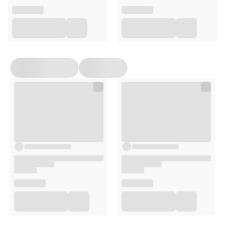
okrężnymi ruchami do całkowitego wchłonięcia. Stosować
rano i wieczorem jako element codziennej pielęgnacji
regenerującej.
Opakowanie
50 ml