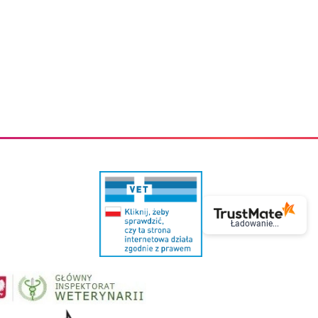
eczki do zębów dla dzieci
Kremy do twarzy
cięce
Kremy przeciwzmarszczkowe
i
Kremy na noc
ory i akcesoria
Cera mieszana tłusta trądzikowa
i i akcesoria
Cera sucha
Smoczki uspokajające dla dzieci i niemowlaków
Cera naczynkowa
Akcesoria do smoczków
Cera wrażliwa i atopowa
 i tekstylia dla dzieci
Na dzień
Otulacze
Na dzień i na noc
Prześcieradła, podkłady
Mgiełki do twarzy
ria do kąpieli
Olejki do twarzy
i
Paski i plastry oczyszczające
nie dzieci
Preparaty punktowe
Szczoteczki i akcesoria do mycia butelek dla dzieci i niemow
Serum do twarzy
Termosy dla dzieci i niemowląt
Wody termalne
Śniadaniowki dla dzieci i niemowląt
Korean Beauty
Ładowanie...
Sterylizatory do butelek dla dzieci i niemowląt
Do rzęs i brwi
Butelki dla dzieci
Kosmetyki do makijażu oczu
Akcesoria do butelek i kubków
Tusze do rzęs
Kubki dla dzieci
Kredki do oczu
Podgrzewacze
Eyelinery
Przechowywanie mleka
Cienie do powiek
Śliniaki
Artykuły kosmetyczne