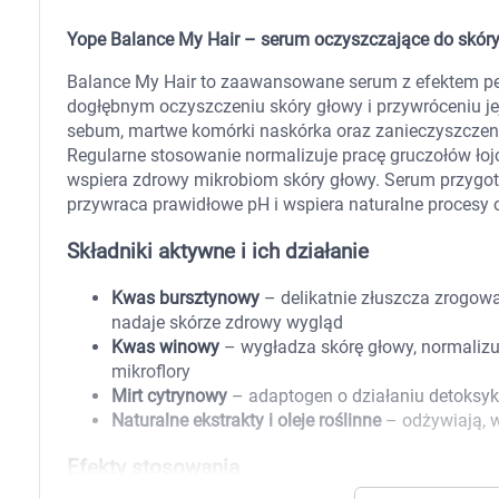
Zabawki
Zwierzęta gospodarskie
Yope Balance My Hair – serum oczyszczające do skór
Akwarystyka
Balance My Hair to zaawansowane serum z efektem pe
dogłębnym oczyszczeniu skóry głowy i przywróceniu j
sebum, martwe komórki naskórka oraz zanieczyszczen
Regularne stosowanie normalizuje pracę gruczołów łoj
wspiera zdrowy mikrobiom skóry głowy. Serum przygoto
przywraca prawidłowe pH i wspiera naturalne procesy 
Składniki aktywne i ich działanie
Kwas bursztynowy
– delikatnie złuszcza zrogowa
nadaje skórze zdrowy wygląd
Kwas winowy
– wygładza skórę głowy, normaliz
mikroflory
Mirt cytrynowy
– adaptogen o działaniu detoksyk
Naturalne ekstrakty i oleje roślinne
– odżywiają, w
Efekty stosowania
K