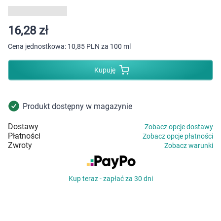
Dziecko
Higiena
16,28 zł
Cena jednostkowa:
10,85 PLN za 100 ml
Kosmetyki
Kupuję
Mężczyzna
Zdrowy styl życia
Produkt dostępny w magazynie
Dostawy
Zobacz opcje dostawy
Zabawki
Płatności
Zobacz opcje płatności
Zwroty
Zobacz warunki
Sprzęt medyczny
Kup teraz - zapłać za 30 dni
Motoryzacja
Grupy produktowe