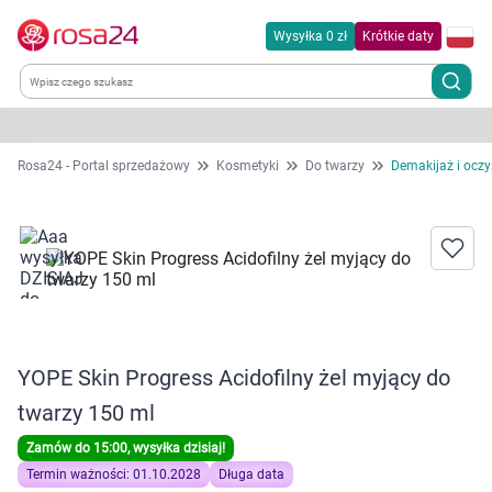
Wysyłka 0 zł
Krótkie daty
Kategorie
Rosa24 - Portal sprzedażowy
Kosmetyki
Do twarzy
Demakijaż i oczy
Chemia gospodarcza
Dla zwierząt
Dom i ogród
YOPE Skin Progress Acidofilny żel myjący do
Zdrowie
twarzy 150 ml
Kobieta w ciąży i mama
Zamów do 15:00, wysyłka dzisiaj!
Termin ważności: 01.10.2028
Długa data