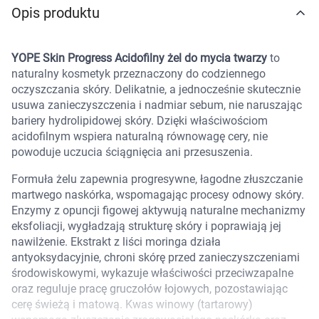
Opis produktu
Marki
YOPE Skin Progress Acidofilny żel do mycia twarzy
to
naturalny kosmetyk przeznaczony do codziennego
oczyszczania skóry. Delikatnie, a jednocześnie skutecznie
usuwa zanieczyszczenia i nadmiar sebum, nie naruszając
bariery hydrolipidowej skóry. Dzięki właściwościom
acidofilnym wspiera naturalną równowagę cery, nie
powoduje uczucia ściągnięcia ani przesuszenia.
Formuła żelu zapewnia progresywne, łagodne złuszczanie
martwego naskórka, wspomagając procesy odnowy skóry.
Enzymy z opuncji figowej aktywują naturalne mechanizmy
eksfoliacji, wygładzają strukturę skóry i poprawiają jej
nawilżenie. Ekstrakt z liści moringa działa
antyoksydacyjnie, chroni skórę przed zanieczyszczeniami
środowiskowymi, wykazuje właściwości przeciwzapalne
oraz reguluje pracę gruczołów łojowych, pozostawiając
Korzystamy z plików cookies w celu
cerę świeżą i matową. Kwas winowy (tartarowy)
dostosowania zawartości serwisu do Twoich