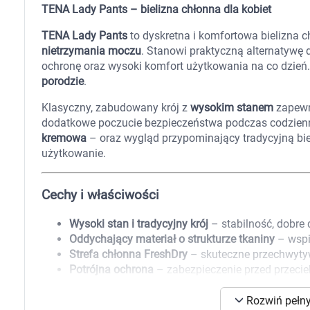
Zabawki
TENA Lady Pants – bielizna chłonna dla kobiet
Zwierzęta gospodarskie
Akwarystyka
TENA Lady Pants
to dyskretna i komfortowa bielizna 
nietrzymania moczu
. Stanowi praktyczną alternatywę 
ochronę oraz wysoki komfort użytkowania na co dzień.
porodzie
.
Klasyczny, zabudowany krój z
wysokim stanem
zapewni
dodatkowe poczucie bezpieczeństwa podczas codzienn
kremowa
– oraz wygląd przypominający tradycyjną bie
użytkowanie.
Cechy i właściwości
Wysoki stan i tradycyjny krój
– stabilność, dobre
Oddychający materiał o strukturze tkaniny
– wspi
Strefa chłonna FreshDry
– skuteczne przechwytyw
Potrójna ochrona
– zabezpieczenie przed przeci
Neutralizacja amoniaku
– ograniczenie powstawa
K
Elastyczna konstrukcja
– dopasowanie do sylwetki
Rozwiń pełny