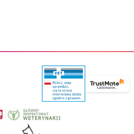
eczki do zębów dla dzieci
Kremy do twarzy
cięce
Kremy przeciwzmarszczkowe
i
Kremy na noc
ory i akcesoria
Cera mieszana tłusta trądzikowa
i i akcesoria
Cera sucha
Smoczki uspokajające dla dzieci i niemowlaków
Cera naczynkowa
Akcesoria do smoczków
Cera wrażliwa i atopowa
 i tekstylia dla dzieci
Na dzień
Otulacze
Na dzień i na noc
Prześcieradła, podkłady
Mgiełki do twarzy
ria do kąpieli
Olejki do twarzy
i
Paski i plastry oczyszczające
nie dzieci
Preparaty punktowe
Szczoteczki i akcesoria do mycia butelek dla dzieci i niemow
Serum do twarzy
Termosy dla dzieci i niemowląt
Wody termalne
Ładowanie...
Śniadaniowki dla dzieci i niemowląt
Korean Beauty
Sterylizatory do butelek dla dzieci i niemowląt
Do rzęs i brwi
Butelki dla dzieci
Kosmetyki do makijażu oczu
Akcesoria do butelek i kubków
Tusze do rzęs
Kubki dla dzieci
Kredki do oczu
Podgrzewacze
Eyelinery
Przechowywanie mleka
Cienie do powiek
Śliniaki
Artykuły kosmetyczne