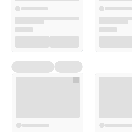
Opakowanie
8 sztuk
Uwagi
Wyrób medyczny - posiada oznakowanie CE
Posiada deklarację zgodności UE
Zawiera instrukcję obsługi oraz interfejs w język
Zawiera etykietę w języku polskim