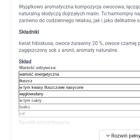
Zabawki
Wyjątkowo aromatyczna kompozycja owocowa, łącząca
Zwierzęta gospodarskie
naturalną słodyczą dojrzałych malin. To harmonijny 
Akwarystyka
zarówno do codziennego relaksu, jak i jako delikatnie 
Składniki
kwiat hibiskusa, owoce żurawiny 20 %, owoce czarnej p
zagęszczony sok z aronii, aromaty naturalne.
Skład
Wartość odżywcza:
wartość energetyczna
tłuszcz
w tym kwasy tłuszczowe nasycone
węglowodany
w tym cukry
białko
sól
Sposób przygotowania
Jedną saszetkę herbaty zalać wrzątkiem.
K
Rozwiń pełny