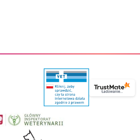
eczki do zębów dla dzieci
Kremy do twarzy
cięce
Kremy przeciwzmarszczkowe
i
Kremy na noc
ory i akcesoria
Cera mieszana tłusta trądzikowa
i i akcesoria
Cera sucha
Smoczki uspokajające dla dzieci i niemowlaków
Cera naczynkowa
Akcesoria do smoczków
Cera wrażliwa i atopowa
 i tekstylia dla dzieci
Na dzień
Otulacze
Na dzień i na noc
Prześcieradła, podkłady
Mgiełki do twarzy
ria do kąpieli
Olejki do twarzy
i
Paski i plastry oczyszczające
nie dzieci
Preparaty punktowe
Szczoteczki i akcesoria do mycia butelek dla dzieci i niemow
Serum do twarzy
Termosy dla dzieci i niemowląt
Wody termalne
Ładowanie...
Śniadaniowki dla dzieci i niemowląt
Korean Beauty
Sterylizatory do butelek dla dzieci i niemowląt
Do rzęs i brwi
Butelki dla dzieci
Kosmetyki do makijażu oczu
Akcesoria do butelek i kubków
Tusze do rzęs
Kubki dla dzieci
Kredki do oczu
Podgrzewacze
Eyelinery
Przechowywanie mleka
Cienie do powiek
Śliniaki
Artykuły kosmetyczne